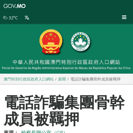
澳
門
特
32°C
別
行
政
區
政
府
入
口
網
站
澳門特別行政區政府入口網站
新聞
電話詐騙集團骨幹成員被羈押
電話詐騙集團骨幹
成員被羈押
來源：
檢察長辦公室（GP）