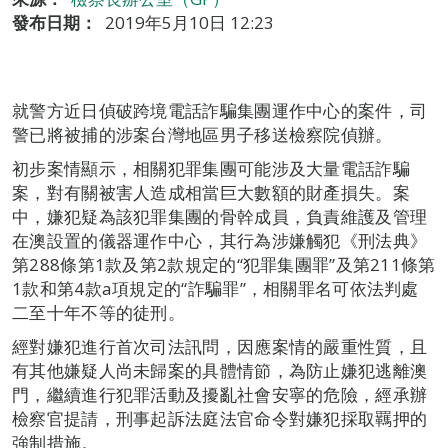
發布日期：
2019年5月10日 12:23
就警方近日偵破跨境電話詐騙集團運作中心的案件，司
警已將被捕的涉案台灣地區男子移送檢察院偵辦。
初步案情顯示，相關犯罪集團可能涉及大量電話詐騙
案，對有關被害人造成相當巨大數額的財產損失。案
中，嫌犯疑為該犯罪集團的骨幹成員，負責維護及管理
在澳設置的儀器運作中心，其行為涉嫌觸犯《刑法典》
第288條第1款及第2款規定的“犯罪集團罪”及第211條第
1款和第4款a項規定的“詐騙罪”，相關罪名可依法判處
二至十年不等的徒刑。
經對嫌犯進行首次司法訊問，因應案情的嚴重性質，且
有其他嫌疑人尚未歸案的具體情節，為防止嫌犯逃離澳
門，繼續進行犯罪活動及擾亂社會安寧的危險，經承辦
檢察官提請，刑事起訴法庭法官命令對嫌犯採取羈押的
強制措施。