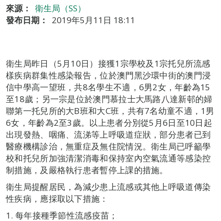
來源：
衛生局（SS）
發布日期：
2019年5月11日 18:11
衛生局昨日（5月10日）接獲1宗學校及1宗托兒所流感
樣疾病群集性感染報告，位於澳門黑沙環中街的澳門浸
信中學高一望班，共8名學生不適，6男2女，年齡為15
至18歲；另一宗是位於澳門慕拉士大馬路八達新邨的婦
聯第一托兒所的大B班和大C班，共有7名幼童不適，1男
6女，年齡為2至3歲。以上患者分別從5月6日至10日起
出現發熱、咽痛、流涕等上呼吸道症狀，部分患者已到
醫療機構診治，無重症及無住院情況。衛生局已呼籲學
校和托兒所加強清潔消毒和保持室內空氣流通等感染控
制措施，及嚴格執行患者暫停上課的措施。
衛生局提醒居民，為減少患上流感或其他上呼吸道傳染
性疾病，應採取以下措施：
1. 每年接種季節性流感疫苗；