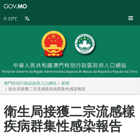
澳
門
特
33°C
別
行
政
區
政
府
入
口
網
站
澳門特別行政區政府入口網站
新聞
衛生局接獲二宗流感樣疾病群集性感染報告
衛生局接獲二宗流感樣
疾病群集性感染報告