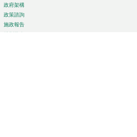
政府架構
政策諮詢
施政報告
特別推介
澳門資訊
天氣
交通
公眾假期
文娛康體
城市資訊
澳門便覽
統計數字