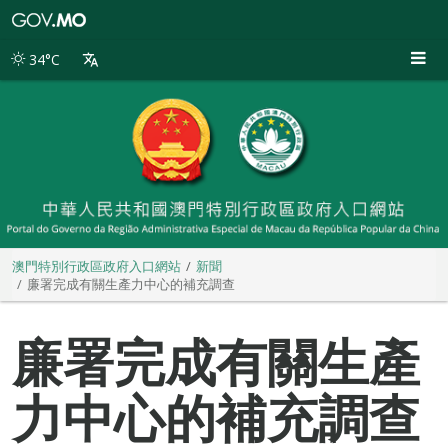
澳
門
特
34°C
別
行
政
區
政
府
入
口
網
站
澳門特別行政區政府入口網站
新聞
廉署完成有關生產力中心的補充調查
廉署完成有關生產
力中心的補充調查