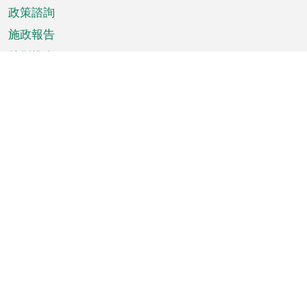
政策諮詢
施政報告
特別推介
澳門資訊
天氣
交通
公眾假期
文娛康體
城市資訊
澳門便覽
統計數字
公佈告示