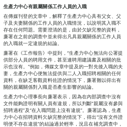
生產力中心有親屬關係工作人員的入職
在傳媒刊登的文章中，解釋了生產力中心具有父女、父
子及夫妻關係的工作人員的入職情況，以說明其入職不
存在任何問題。需要澄清的是，由於欠缺完整的資料，
廉署在之前的調查中並未得出凡具親屬關係的工作人員
的入職就一定違規的結論。
廉署在《工作報告》中提到，“生產力中心無法向公署提
供部分人員的聘用文件，甚至連聘用建議書及相關的批
示也沒有。”例如，傳媒文章中提及的一對先後入職的夫
妻，生產力中心便無法提供與二人入職招聘相關的任何
資料，在缺乏客觀資料佐證的情況下，廉署難以得出有
關的親屬關係對入職是否產生影響的結論。
生產力中心理事長向廉署表示，因為在內部調查中沒有
文件能夠證明有關人員有違規，所以判斷“親屬沒有參與
招聘過程”及“在入職問題上沒有違規”。廉署認為，生產
力中心在招聘資料欠缺完整的情況下，得出“沒有文件證
明便不存在違規”的結論過於輕率，況且在補充調查中，