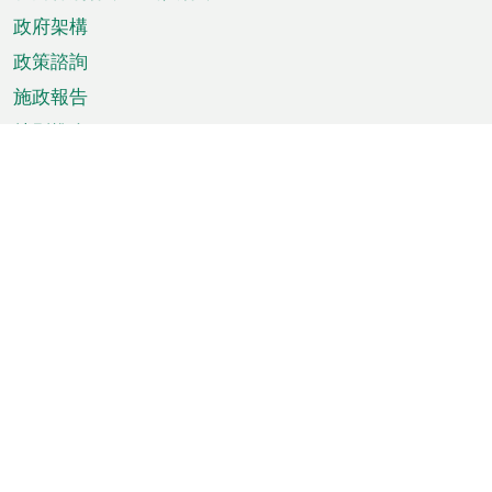
政府架構
政策諮詢
施政報告
特別推介
澳門資訊
天氣
交通
公眾假期
文娛康體
城市資訊
澳門便覽
統計數字