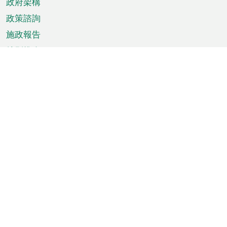
政府架構
政策諮詢
施政報告
特別推介
澳門資訊
天氣
交通
公眾假期
文娛康體
城市資訊
澳門便覽
統計數字
公佈告示