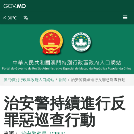
澳
門
特
30°C
別
行
政
區
政
府
入
口
網
站
澳門特別行政區政府入口網站
新聞
治安警持續進行反罪惡巡查行動
治安警持續進行反
罪惡巡查行動
來源：
治安警察局（CPSP）