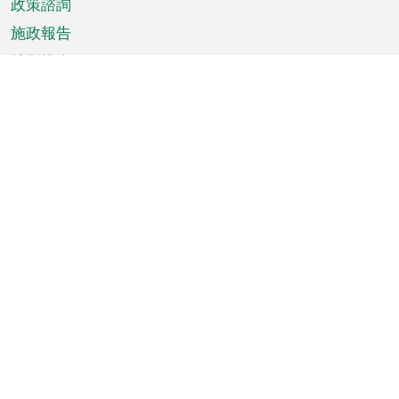
政策諮詢
施政報告
特別推介
澳門資訊
天氣
交通
公眾假期
文娛康體
城市資訊
澳門便覽
統計數字
公佈告示