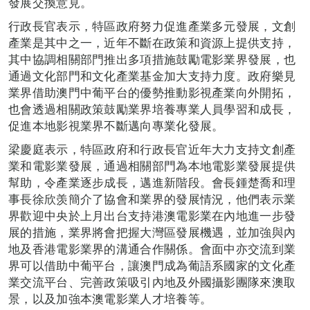
發展交換意見。
行政長官表示，特區政府努力促進產業多元發展，文創
產業是其中之一，近年不斷在政策和資源上提供支持，
其中協調相關部門推出多項措施鼓勵電影業界發展，也
通過文化部門和文化產業基金加大支持力度。政府樂見
業界借助澳門中葡平台的優勢推動影視產業向外開拓，
也會透過相關政策鼓勵業界培養專業人員學習和成長，
促進本地影視業界不斷邁向專業化發展。
梁慶庭表示，特區政府和行政長官近年大力支持文創產
業和電影業發展，通過相關部門為本地電影業發展提供
幫助，令產業逐步成長，邁進新階段。會長鍾楚喬和理
事長徐欣羡簡介了協會和業界的發展情況，他們表示業
界歡迎中央於上月出台支持港澳電影業在內地進一步發
展的措施，業界將會把握大灣區發展機遇，並加強與內
地及香港電影業界的溝通合作關係。會面中亦交流到業
界可以借助中葡平台，讓澳門成為葡語系國家的文化產
業交流平台、完善政策吸引內地及外國攝影團隊來澳取
景，以及加強本澳電影業人才培養等。