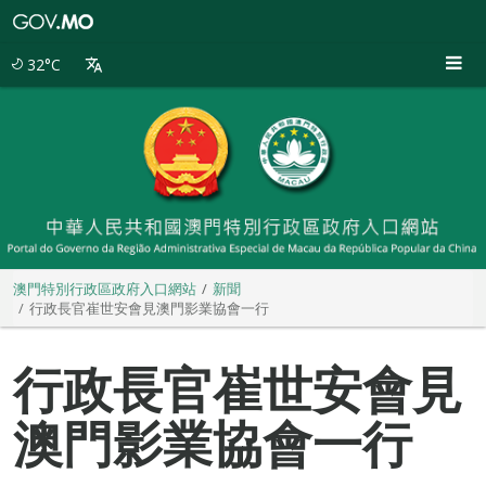
澳
門
特
32°C
別
行
政
區
政
府
入
口
網
站
澳門特別行政區政府入口網站
新聞
行政長官崔世安會見澳門影業協會一行
行政長官崔世安會見
澳門影業協會一行