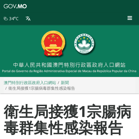
澳
門
特
34°C
別
行
政
區
政
府
入
口
網
站
澳門特別行政區政府入口網站
新聞
衛生局接獲1宗腸病毒群集性感染報告
衛生局接獲1宗腸病
毒群集性感染報告