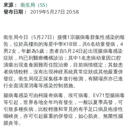
來源：
衛生局（SS）
發布日期：
2019年5月27日 20:58
衛生局今日（5月27日）接獲1宗腸病毒群集性感染的報
告，位於高樓街的海星中學K1B班，共6名幼童發病，4
男2女，年齡為5歲；患者自5月24日起出現腸病毒感染
症狀，均已到醫療機構診治；其中1名患病幼童因口腔
潰瘍出現進食困難而住院治療，目前病情穩定；其餘患
者病情較輕，沒有出現神經系統異常症狀或其他嚴重併
發症。衛生局現正採集樣本進行檢測，有關場所亦已進
行全面清潔消毒等感染控制措施。
腸病毒感染可由柯薩奇病毒、埃可病毒、EV71型腸病毒
等引起，世界各地全年均有發生，一般以夏季高發，可
引致多種疾病，比較輕微和常見的有手足口病及疱疹性
咽峽炎，亦可引起嚴重的併發症，如心肌炎、無菌性腦
膜炎等。