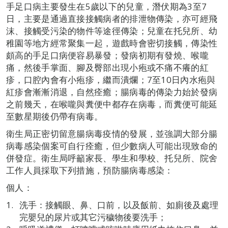
手足口病主要發生在5歲以下的兒童，潛伏期為3至7
日，主要是通過直接接觸病者的排泄物傳染，亦可經飛
沫、接觸受污染的物件等途徑傳染；兒童在托兒所、幼
稚園等地方經常聚集一起，遊戲時會密切接觸，傳染性
頗高的手足口病便容易暴發；發病初期有發燒、喉嚨
痛，然後手掌面、腳及臀部出現小疱或不痛不癢的紅
疹，口腔內會有小疱疹，繼而潰爛；7至10日內水疱與
紅疹會漸漸消退，自然痊癒；腸病毒的傳染力始於發病
之前幾天，在喉嚨與糞便中都存在病毒，而糞便可能延
至數星期後仍帶有病毒。
衛生局正密切留意腸病毒疫情的發展，並強調大部分腸
病毒感染個案可自行痊癒，但少數病人可能出現致命的
併發症。衛生局呼籲家長、學生和學校、托兒所、院舍
工作人員採取下列措施，預防腸病毒感染：
個人：
洗手：接觸眼、鼻、口前，以及飯前、如廁後及處理
完嬰兒的尿片或其它污穢物後要洗手；