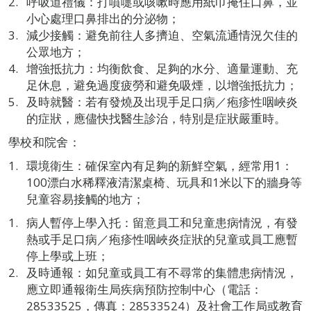
呼吸道禮儀：打噴嚏或咳嗽時應用紙巾掩住口鼻，並
小心處理口鼻排出的分泌物；
減少接觸：避免前往人多擠迫、空氣流通情況欠佳的
公眾地方；
增強抵抗力：均衡飲食、足夠的水分、適量運動、充
足休息，避免過度疲勞和避免吸煙，以增強抵抗力；
及時就醫：若有發燒及出現手足口病／疱疹性咽峽炎
的症狀，應儘快找醫生診治，特別是症狀嚴重時。
學校和院舍：
環境衛生：確保室內有足夠的新鮮空氣，經常用1：
100漂白水稀釋液清潔桌椅、玩具和1米以下的牆身等
兒童容易接觸的地方；
病人暫停上學入托：留意員工和兒童患病情況，有發
熱或手足口病／疱疹性咽峽炎症狀的兒童或員工應暫
停上學或上班；
及時通報：如兒童或員工有不尋常的集體患病情況，
應立即通報衛生局疾病預防控制中心（電話：
28533525，傳真：28533524）及社會工作局或教育