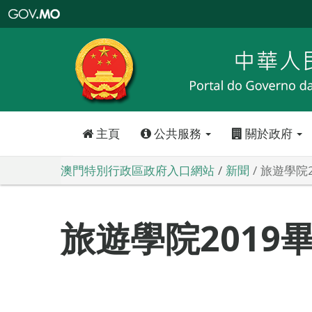
澳
門
特
別
行
政
區
政
府
入
口
網
站
主頁
公共服務
關於政府
澳門特別行政區政府入口網站
新聞
旅遊學院2
旅遊學院2019