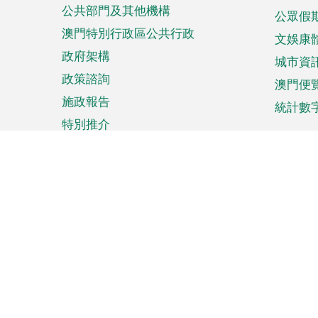
公共部門及其他機構
公眾假
澳門特別行政區公共行政
文娛康
政府架構
城市資
政策諮詢
澳門便
施政報告
統計數
特別推介
來澳旅遊
商務
計劃行程
貿易投
觀光
澳門經
娛樂消閒
中小企
購物
市場資
節日盛事
知識產