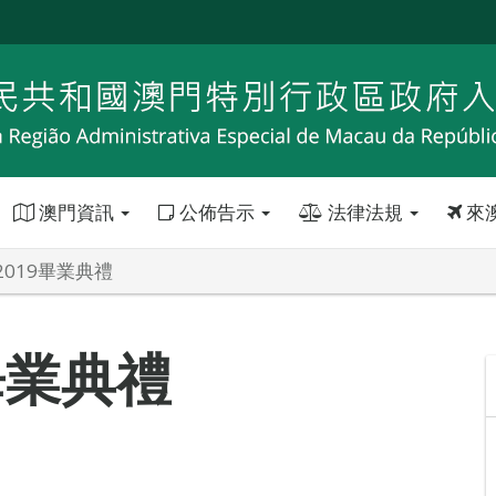
澳門資訊
公佈告示
法律法規
來
019畢業典禮
畢業典禮