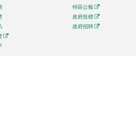
期
特區公報
體
政府投標
訊
政府招聘
覽
字
及貿易
相關連結
資
手機應用程式目錄
貿會展
社交媒體目錄
商機和服務
專題網站目錄
訊
RSS訂閱目錄
權
表格下載