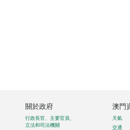
頁
關於政府
澳門
腳
菜
行政長官、主要官員、
天氣
立法和司法機關
單
交通