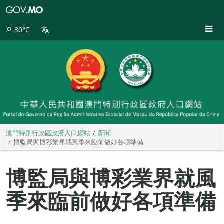
澳
門
特
30°C
別
行
政
區
政
府
入
口
網
站
澳門特別行政區政府入口網站
新聞
博監局與博彩業界就風季來臨前做好各項準備
博監局與博彩業界就風
季來臨前做好各項準備