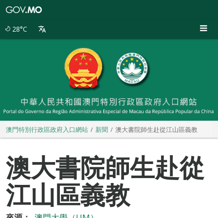
澳
門
特
28°C
別
行
政
區
政
府
入
口
網
站
澳門特別行政區政府入口網站
新聞
澳大書院師生赴從江山區義教
澳大書院師生赴從
江山區義教
來源：
澳門大學（UM）