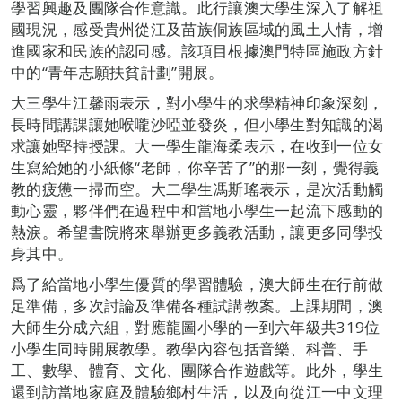
學習興趣及團隊合作意識。此行讓澳大學生深入了解祖
國現況，感受貴州從江及苗族侗族區域的風土人情，增
進國家和民族的認同感。該項目根據澳門特區施政方針
中的“青年志願扶貧計劃”開展。
大三學生江馨雨表示，對小學生的求學精神印象深刻，
長時間講課讓她喉嚨沙啞並發炎，但小學生對知識的渴
求讓她堅持授課。大一學生龍海柔表示，在收到一位女
生寫給她的小紙條“老師，你辛苦了”的那一刻，覺得義
教的疲憊一掃而空。大二學生馮斯瑤表示，是次活動觸
動心靈，夥伴們在過程中和當地小學生一起流下感動的
熱淚。希望書院將來舉辦更多義教活動，讓更多同學投
身其中。
爲了給當地小學生優質的學習體驗，澳大師生在行前做
足準備，多次討論及準備各種試講教案。上課期間，澳
大師生分成六組，對應龍圖小學的一到六年級共319位
小學生同時開展教學。教學內容包括音樂、科普、手
工、數學、體育、文化、團隊合作遊戲等。此外，學生
還到訪當地家庭及體驗鄉村生活，以及向從江一中文理