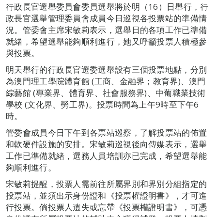
行政長官選舉委員會委員選舉將於明（16）日舉行，行
政長官選舉管理委員會成員今日巡視各投票站的準備情
況。管委會主席宋敏莉表示，選舉日的各項工作已準備
就緒，希望選舉能夠順利進行，她又呼籲投票人積極參
與投票。
明天舉行的行政長官選委選舉設有三個投票地點，分別
為澳門理工學院體育館 (工商、金融界；教育界)、澳門
綜藝館 (專業界、體育界、社會服務界)、中葡職業技術
學校 (文化界、勞工界)。投票時間為上午9時至下午6
時。
管委會成員今日下午到各票站巡察，了解投票站的佈置
和軟硬件設施的安排。宋敏莉巡視後向傳媒表示，選舉
工作已準備就緒，選務人員培訓亦已完成，希望選舉能
夠順利進行。
宋敏莉提醒，投票人需前往所屬界別和界別分組指定的
投票站，並須出示身份證和《投票權證明書》，才可進
行投票。倘投票人遺失或忘帶《投票權證明書》，可憑