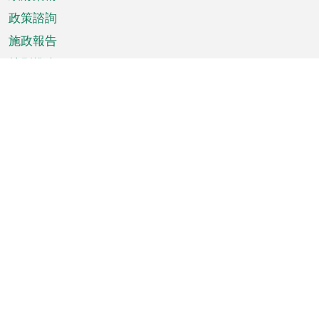
政策諮詢
施政報告
特別推介
澳門資訊
天氣
交通
公眾假期
文娛康體
城市資訊
澳門便覽
統計數字
公佈告示