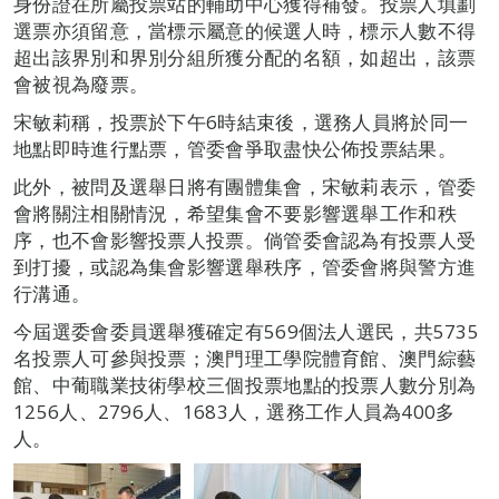
身份證在所屬投票站的輔助中心獲得補發。投票人填劃
選票亦須留意，當標示屬意的候選人時，標示人數不得
超出該界別和界別分組所獲分配的名額，如超出，該票
會被視為廢票。
宋敏莉稱，投票於下午6時結束後，選務人員將於同一
地點即時進行點票，管委會爭取盡快公佈投票結果。
此外，被問及選舉日將有團體集會，宋敏莉表示，管委
會將關注相關情況，希望集會不要影響選舉工作和秩
序，也不會影響投票人投票。倘管委會認為有投票人受
到打擾，或認為集會影響選舉秩序，管委會將與警方進
行溝通。
今屆選委會委員選舉獲確定有569個法人選民，共5735
名投票人可參與投票；澳門理工學院體育館、澳門綜藝
館、中葡職業技術學校三個投票地點的投票人數分別為
1256人、2796人、1683人，選務工作人員為400多
人。