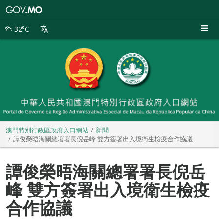
澳
門
特
32°C
別
行
政
區
政
府
入
口
網
站
澳門特別行政區政府入口網站
新聞
譚俊榮晤海關總署署長倪岳峰 雙方簽署出入境衛生檢疫合作協議
譚俊榮晤海關總署署長倪岳
峰 雙方簽署出入境衛生檢疫
合作協議