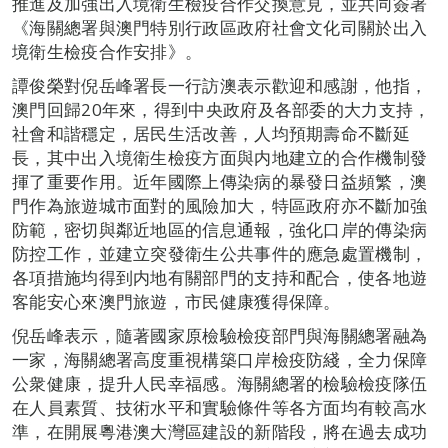
推進及加強出入境衛生檢疫合作交換意見，並共同簽署
《海關總署與澳門特別行政區政府社會文化司關於出入
境衛生檢疫合作安排》。
譚俊榮對倪岳峰署長一行訪澳表示歡迎和感謝，他指，
澳門回歸20年來，得到中央政府及各部委的大力支持，
社會和諧穩定，居民生活改善，人均預期壽命不斷延
長，其中出入境衛生檢疫方面與内地建立的合作機制發
揮了重要作用。近年國際上傳染病的暴發日益頻繁，澳
門作為旅遊城市面對的風險加大，特區政府亦不斷加強
防範，密切與鄰近地區的信息通報，強化口岸的傳染病
防控工作，並建立突發衛生公共事件的應急處置機制，
各項措施均得到内地有關部門的支持和配合，使各地遊
客能安心來澳門旅遊，市民健康獲得保障。
倪岳峰表示，隨著國家原檢驗檢疫部門與海關總署融為
一家，海關總署高度重視構築口岸檢疫防綫，全力保障
公衆健康，提升人民幸福感。海關總署的檢驗檢疫隊伍
在人員素質、技術水平和實驗條件等各方面均有較高水
準，在開展粵港澳大灣區建設的新階段，將在過去成功