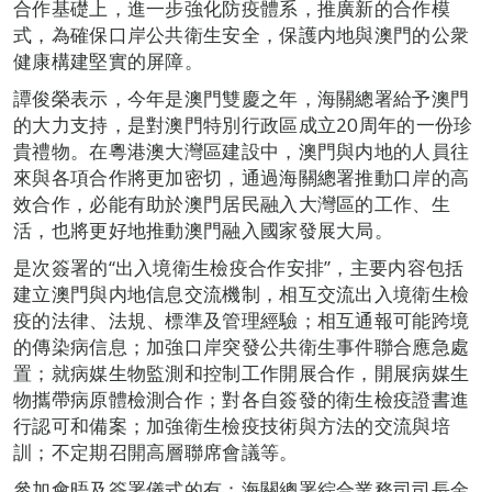
合作基礎上，進一步強化防疫體系，推廣新的合作模
式，為確保口岸公共衛生安全，保護内地與澳門的公衆
健康構建堅實的屏障。
譚俊榮表示，今年是澳門雙慶之年，海關總署給予澳門
的大力支持，是對澳門特別行政區成立20周年的一份珍
貴禮物。在粵港澳大灣區建設中，澳門與内地的人員往
來與各項合作將更加密切，通過海關總署推動口岸的高
效合作，必能有助於澳門居民融入大灣區的工作、生
活，也將更好地推動澳門融入國家發展大局。
是次簽署的“出入境衛生檢疫合作安排”，主要内容包括
建立澳門與内地信息交流機制，相互交流出入境衛生檢
疫的法律、法規、標準及管理經驗；相互通報可能跨境
的傳染病信息；加強口岸突發公共衛生事件聯合應急處
置；就病媒生物監測和控制工作開展合作，開展病媒生
物攜帶病原體檢測合作；對各自簽發的衛生檢疫證書進
行認可和備案；加強衛生檢疫技術與方法的交流與培
訓；不定期召開高層聯席會議等。
參加會晤及簽署儀式的有：海關總署綜合業務司司長金