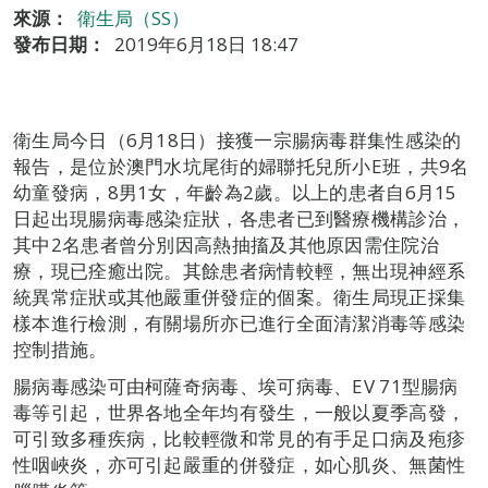
來源：
衛生局（SS）
發布日期：
2019年6月18日 18:47
衛生局今日（6月18日）接獲一宗腸病毒群集性感染的
報告，是位於澳門水坑尾街的婦聯托兒所小E班，共9名
幼童發病，8男1女，年齡為2歲。以上的患者自6月15
日起出現腸病毒感染症狀，各患者已到醫療機構診治，
其中2名患者曾分別因高熱抽搐及其他原因需住院治
療，現已痊癒出院。其餘患者病情較輕，無出現神經系
統異常症狀或其他嚴重併發症的個案。衛生局現正採集
樣本進行檢測，有關場所亦已進行全面清潔消毒等感染
控制措施。
腸病毒感染可由柯薩奇病毒、埃可病毒、EV 71型腸病
毒等引起，世界各地全年均有發生，一般以夏季高發，
可引致多種疾病，比較輕微和常見的有手足口病及疱疹
性咽峽炎，亦可引起嚴重的併發症，如心肌炎、無菌性