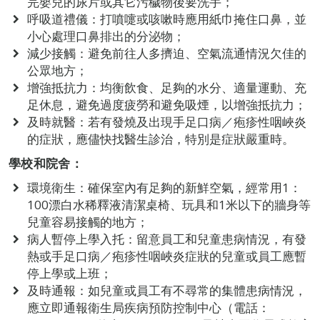
完嬰兒的尿片或其它污穢物後要洗手；
呼吸道禮儀：打噴嚏或咳嗽時應用紙巾掩住口鼻，並
小心處理口鼻排出的分泌物；
減少接觸：避免前往人多擠迫、空氣流通情況欠佳的
公眾地方；
增強抵抗力：均衡飲食、足夠的水分、適量運動、充
足休息，避免過度疲勞和避免吸煙，以增強抵抗力；
及時就醫：若有發燒及出現手足口病／疱疹性咽峽炎
的症狀，應儘快找醫生診治，特別是症狀嚴重時。
學校和院舍：
環境衛生：確保室內有足夠的新鮮空氣，經常用1：
100漂白水稀釋液清潔桌椅、玩具和1米以下的牆身等
兒童容易接觸的地方；
病人暫停上學入托：留意員工和兒童患病情況，有發
熱或手足口病／疱疹性咽峽炎症狀的兒童或員工應暫
停上學或上班；
及時通報：如兒童或員工有不尋常的集體患病情況，
應立即通報衛生局疾病預防控制中心（電話：