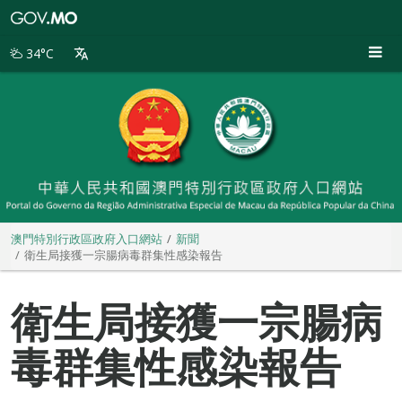
澳
門
特
34°C
別
行
政
區
政
府
入
口
網
站
澳門特別行政區政府入口網站
新聞
衛生局接獲一宗腸病毒群集性感染報告
衛生局接獲一宗腸病
毒群集性感染報告