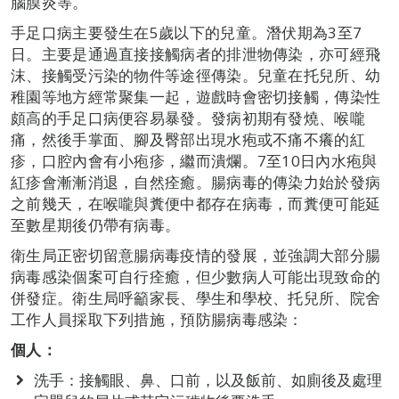
腦膜炎等。
手足口病主要發生在5歲以下的兒童。潛伏期為3至7
日。主要是通過直接接觸病者的排泄物傳染，亦可經飛
沫、接觸受污染的物件等途徑傳染。兒童在托兒所、幼
稚園等地方經常聚集一起，遊戲時會密切接觸，傳染性
頗高的手足口病便容易暴發。發病初期有發燒、喉嚨
痛，然後手掌面、腳及臀部出現水疱或不痛不癢的紅
疹，口腔內會有小疱疹，繼而潰爛。7至10日內水疱與
紅疹會漸漸消退，自然痊癒。腸病毒的傳染力始於發病
之前幾天，在喉嚨與糞便中都存在病毒，而糞便可能延
至數星期後仍帶有病毒。
衛生局正密切留意腸病毒疫情的發展，並強調大部分腸
病毒感染個案可自行痊癒，但少數病人可能出現致命的
併發症。衛生局呼籲家長、學生和學校、托兒所、院舍
工作人員採取下列措施，預防腸病毒感染：
個人：
洗手：接觸眼、鼻、口前，以及飯前、如廁後及處理