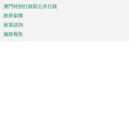
澳門特別行政區公共行政
政府架構
政策諮詢
施政報告
特別推介
澳門資訊
天氣
交通
公眾假期
文娛康體
城市資訊
澳門便覽
統計數字