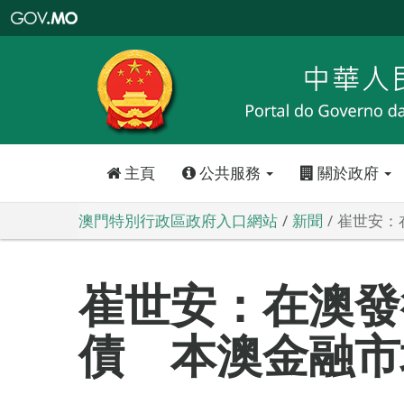
澳
門
特
別
行
政
區
政
府
入
口
網
站
主頁
公共服務
關於政府
澳門特別行政區政府入口網站
新聞
崔世安：
崔世安：在澳發
債 本澳金融市