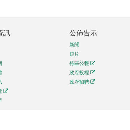
資訊
公佈告示
新聞
短片
期
特區公報
體
政府投標
訊
政府招聘
覽
字
及貿易
相關連結