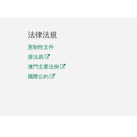
法律法規
憲制性文件
搜法易
澳門主要法例
國際公約