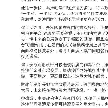
他進一步指，為推動澳門經濟適度多元，特區
“一中心、一平台”的定位，致力將澳門打造成為
業結構，為澳門的可持續發展增添更多新活力
崔世安強調，是次國債在澳門的首次發行，正是
融服務平台”建設的重要舉措，不但加快推進了
券市場未來的發展奠定下了穩固的基礎；而且進
台”功能作用，在澳門的人民幣業務發展上具有
面向機構投資者外，還將面向廣大澳門同胞發
投資選擇。
崔世安歡迎財政部日後繼續以澳門作為平台，
持澳門金融市場發展，幫助澳門更好地打造“中葡
點、更高層次、更高目標上推進重大戰略部署
財政部副部長鄒加怡致辭時表示，澳門與內地
大局，未來將在粵港澳大灣區建設、“一帶一路
她強調，中央政府決定在澳門發行20億元人民
進澳門經濟適度多元可持續發展的重大舉措，也