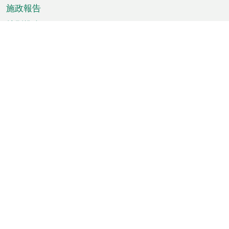
施政報告
特別推介
澳門資訊
天氣
交通
公眾假期
文娛康體
城市資訊
澳門便覽
統計數字
公佈告示
新聞