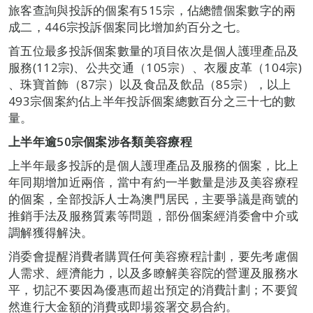
旅客查詢與投訴的個案有515宗，佔總體個案數字的兩
成二，446宗投訴個案同比增加約百分之七。
首五位最多投訴個案數量的項目依次是個人護理產品及
服務(112宗)、公共交通（105宗）、衣履皮革（104宗)
、珠寶首飾（87宗）以及食品及飲品（85宗），以上
493宗個案約佔上半年投訴個案總數百分之三十七的數
量。
上半年逾
50
宗個案涉各類美容療程
上半年最多投訴的是個人護理產品及服務的個案，比上
年同期增加近兩倍，當中有約一半數量是涉及美容療程
的個案，全部投訴人士為澳門居民，主要爭議是商號的
推銷手法及服務質素等問題，部份個案經消委會中介或
調解獲得解決。
消委會提醒消費者購買任何美容療程計劃，要先考慮個
人需求、經濟能力，以及多瞭解美容院的營運及服務水
平，切記不要因為優惠而超出預定的消費計劃；不要貿
然進行大金額的消費或即場簽署交易合約。