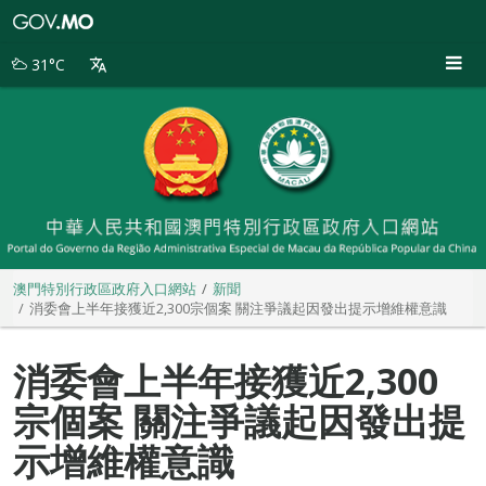
澳
門
特
31°C
別
行
政
區
政
府
入
口
網
站
澳門特別行政區政府入口網站
新聞
消委會上半年接獲近2,300宗個案 關注爭議起因發出提示增維權意識
消委會上半年接獲近2,300
宗個案 關注爭議起因發出提
示增維權意識