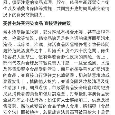
風，須要注意的食品處理、貯存、確保生產經營安全衛
生以及消費者保障等措施，共同提升應對颱風或突發情
況下的食安防禦能力。
妥善包好受污染食品
直接運往銷毀
當本澳受颱風吹襲，部分區域有機會水浸，甚至出現停
水、停電等情況，倘食品缺乏足夠合適的保護而受污水
淹浸，或冷凍、冷藏、鮮活食品因雪櫃停電引致長時間
處於危險溫度帶之中，即攝氏五度至六十度之間，微生
物容易大量孳生，便有爆發食源性疾病的風險。會上，
部門代表向食肆及商號負責人呼籲，一旦受颱風、水浸
及停電影響令食品受到污染，商戶必須妥善包好受污染
的食品，並直接自行運往焚化爐銷毀，切勿隨意堆放或
棄置於街上，慎防他人撿拾，並避免阻延垃圾清理及衛
生清潔工作。颱風過後，市政署食品安全廳會聯同經濟
局及消費者委員會加強店舖巡查，打擊擾亂本澳食品安
全及秩序之不法行為；如任何人士繼續加工、供應及出
售廢棄、腐敗或變質的食品予他人食用，將觸犯《食品
安全法》而被檢控，若構成違法最高可被罰款六十萬元