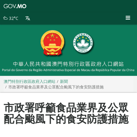
澳
門
特
32°C
別
行
政
區
政
府
入
口
網
站
澳門特別行政區政府入口網站
新聞
市政署呼籲食品業界及公眾配合颱風下的食安防護措施
市政署呼籲食品業界及公眾
配合颱風下的食安防護措施