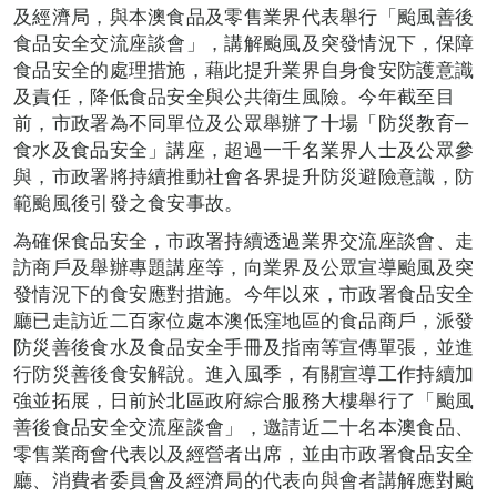
及經濟局，與本澳食品及零售業界代表舉行「颱風善後
食品安全交流座談會」，講解颱風及突發情況下，保障
食品安全的處理措施，藉此提升業界自身食安防護意識
及責任，降低食品安全與公共衛生風險。今年截至目
前，市政署為不同單位及公眾舉辦了十場「防災教育─
食水及食品安全」講座，超過一千名業界人士及公眾參
與，市政署將持續推動社會各界提升防災避險意識，防
範颱風後引發之食安事故。
為確保食品安全，市政署持續透過業界交流座談會、走
訪商戶及舉辦專題講座等，向業界及公眾宣導颱風及突
發情況下的食安應對措施。今年以來，市政署食品安全
廳已走訪近二百家位處本澳低窪地區的食品商戶，派發
防災善後食水及食品安全手冊及指南等宣傳單張，並進
行防災善後食安解說。進入風季，有關宣導工作持續加
強並拓展，日前於北區政府綜合服務大樓舉行了「颱風
善後食品安全交流座談會」，邀請近二十名本澳食品、
零售業商會代表以及經營者出席，並由市政署食品安全
廳、消費者委員會及經濟局的代表向與會者講解應對颱