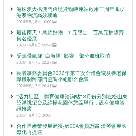
港珠澳大橋澳門跨境貨物轉運站啟用三周年 助力
港澳物流高效聯通
2026年8月8日 10:00
最後兩天！萬款好物、1 元限定、百萬元抽獎齊
集名優展
2026年8月8日 09:54
受熱帶氣旋 “白海豚” 影響 部分航班取消
2026年8月7日 22:27
長者事務委員會2026年第二次全體會議及養老保
障機制跨部門協調小組聯合會議
2026年8月7日 20:41
“活力社區 – 體育健康諮詢站” 8月份分別在松山東
望洋眺望台及綠楊花園休憩區舉行，設有健康資
訊推廣
2026年8月7日 20:00
合作區產業發展局獲授ICCA會員證書 澳琴會展國
際化再提速