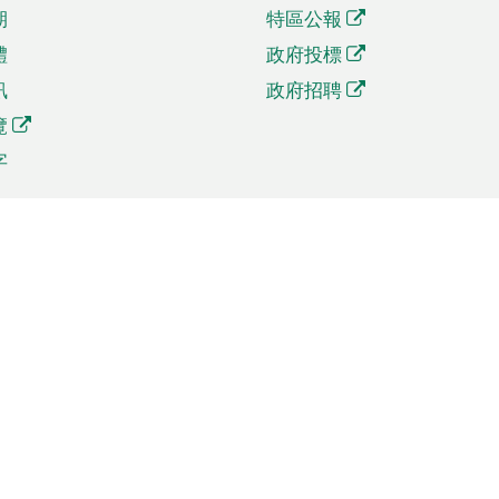
期
特區公報
體
政府投標
訊
政府招聘
覽
字
及貿易
相關連結
資
手機應用程式目錄
貿會展
社交媒體目錄
商機和服務
專題網站目錄
訊
RSS訂閱目錄
權
表格下載