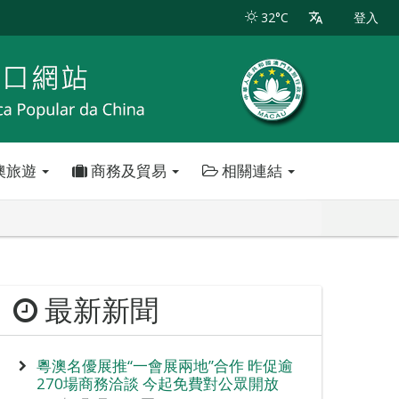
32°C
登入
澳旅遊
商務及貿易
相關連結
最新新聞
粵澳名優展推“一會展兩地”合作 昨促逾
270場商務洽談 今起免費對公眾開放