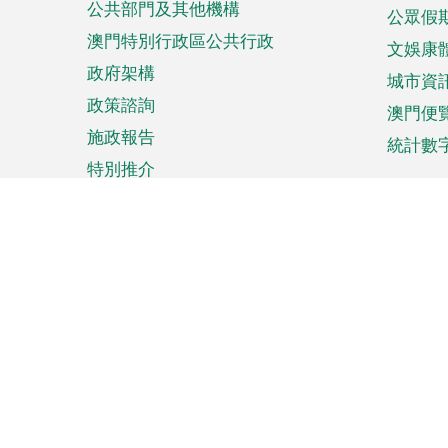
公共部門及其他機構
公眾假
澳門特別行政區公共行政
文娛康
政府架構
城市資
政策諮詢
澳門便
施政報告
統計數
特別推介
來澳旅遊
商務
計劃行程
貿易投
觀光
澳門經
娛樂消閒
中小企
購物
市場資
節日盛事
知識產