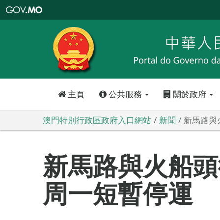
澳
門
特
別
行
政
區
政
府
入
口
網
站
主頁
公共服務
關於政府
澳門特別行政區政府入口網站
新聞
新馬路與
新馬路與火船頭
周一短暫停運