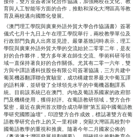
接待，雙方並簽署深化合作協議，加強兩校在文化、教
育與人工智能等方面的合作，推動和深化大灣區高等教
育及兩校邁向國際化發展。
《澳門理工學院與廣東外語外貿大學合作協議書》簽署
儀式七月十九日上午在理工學院舉行，兩校教學單位及
行政部門負責人出席並見證。嚴肇基致詞時表示，理工
學院與廣東外語外貿大學的交流始於二零零二年，是友
好的合作夥伴，雙方多年來在師生交流、學術科研等領
域一直保持著良好的合作關係。尤其有二零一六年，雙
方與中譯語通科技股份有限公司簽署協議，三方共建中
葡英機器翻譯聯合實驗室，成功構建世界最大中葡互譯
的語料庫，並研發了全球領先水平的中葡機器翻譯系
統。目前該系統已在澳門、内地及葡語系國家的政府部
門及機構使用，獲得好評。在葡語教研領域，雙方合作
緊密，最近在廣州首次聯合成功舉辦“第五屆中國葡語教
學研究國際論壇”，印證雙方合作成效，標誌著雙方在葡
語教學研究合作上的又一里程碑，突顯大灣區高校對中
國葡語教學的重視和推廣。隨著今年二月國家公佈的
《粵港澳大灣區發展規劃綱要》，明確提出推動教育合