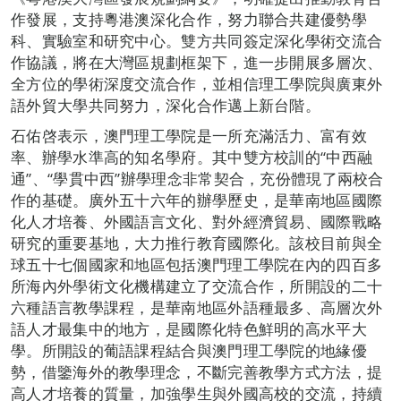
作發展，支持粵港澳深化合作，努力聯合共建優勢學
科、實驗室和研究中心。雙方共同簽定深化學術交流合
作協議，將在大灣區規劃框架下，進一步開展多層次、
全方位的學術深度交流合作，並相信理工學院與廣東外
語外貿大學共同努力，深化合作邁上新台階。
石佑啓表示，澳門理工學院是一所充滿活力、富有效
率、辦學水準高的知名學府。其中雙方校訓的“中西融
通”、“學貫中西”辦學理念非常契合，充份體現了兩校合
作的基礎。廣外五十六年的辦學歷史，是華南地區國際
化人才培養、外國語言文化、對外經濟貿易、國際戰略
研究的重要基地，大力推行教育國際化。該校目前與全
球五十七個國家和地區包括澳門理工學院在內的四百多
所海內外學術文化機構建立了交流合作，所開設的二十
六種語言教學課程，是華南地區外語種最多、高層次外
語人才最集中的地方，是國際化特色鮮明的高水平大
學。所開設的葡語課程結合與澳門理工學院的地緣優
勢，借鑒海外的教學理念，不斷完善教學方式方法，提
高人才培養的質量，加強學生與外國高校的交流，持續