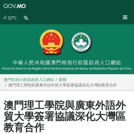
澳
門
特
32°C
別
行
政
區
政
府
入
口
網
站
澳門特別行政區政府入口網站
新聞
澳門理工學院與廣東外語外貿大學簽署協議深化大灣區教育合作
澳門理工學院與廣東外語外
貿大學簽署協議深化大灣區
教育合作