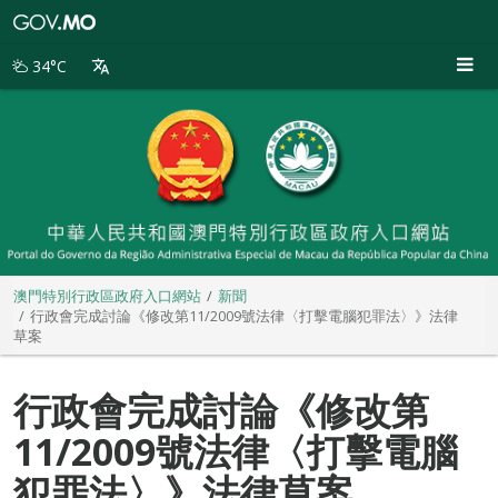
澳
門
特
34°C
別
行
政
區
政
府
入
口
網
站
澳門特別行政區政府入口網站
新聞
行政會完成討論《修改第11/2009號法律〈打擊電腦犯罪法〉》法律
草案
行政會完成討論《修改第
11/2009號法律〈打擊電腦
犯罪法〉》法律草案