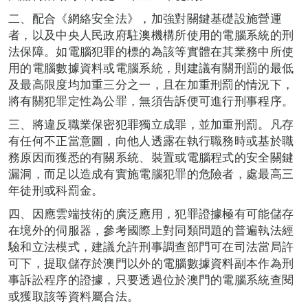
二、配合《網絡安全法》，加強對關鍵基礎設施營運
者，以及中央人民政府駐澳機構所使用的電腦系統的刑
法保障。如電腦犯罪的標的為該等實體在其業務中所使
用的電腦數據資料或電腦系統，則建議有關刑罰的最低
及最高限度均加重三分之一，且在加重刑罰的情況下，
將有關犯罪定性為公罪，無須告訴便可進行刑事程序。
三、將違反職業保密犯罪獨立成罪，並加重刑罰。凡存
有任何不正當意圖，向他人透露在執行職務時或基於職
務原因而獲悉的有關系統、裝置或電腦程式的安全關鍵
漏洞，而足以造成有實施電腦犯罪的危險者，處最高三
年徒刑或科罰金。
四、因應雲端技術的廣泛應用，犯罪證據極有可能儲存
在境外的伺服器，參考國際上對同類問題的普遍執法經
驗和立法模式，建議允許刑事調查部門可在司法當局許
可下，提取儲存於澳門以外的電腦數據資料副本作為刑
事訴訟程序的證據，只要透過位於澳門的電腦系統查閱
或獲取該等資料屬合法。