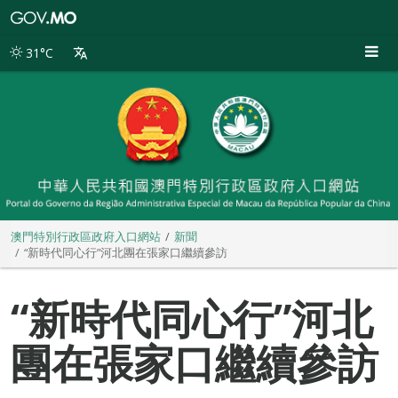
澳
門
特
31°C
別
行
政
區
政
府
入
口
網
站
澳門特別行政區政府入口網站
新聞
“新時代同心行”河北團在張家口繼續參訪
“新時代同心行”河北
團在張家口繼續參訪