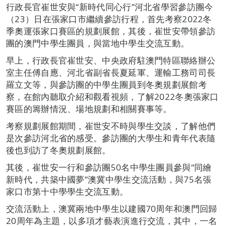
行政長官崔世安與“新時代同心行”河北省學習參訪團今
（23）日在張家口市繼續參訪行程，首先考察2022冬
季奧運張家口賽區的規劃展館，其後，崔世安帶領參訪
團的澳門中學生團員，與當地中學生交流互動。
早上，行政長官崔世安、中央政府駐澳門特區聯絡辦公
室主任傅自應、河北省副省長夏延軍、運輸工務司司長
羅立文等，與參訪團的中學生團員到冬奧規劃展館考
察，在館內聽取介紹和觀看視頻，了解2022冬奧張家口
賽區的籌辦情況、場地規劃和相關賽事等。
考察規劃展館期間，崔世安不時與學生交談，了解他們
是次參訪河北省的感受。參訪團的大學生和青年代表隨
後也到訪了冬奧規劃展館。
其後，崔世安一行和參訪團50名中學生團員參與“同繪
新時代，共築中國夢”澳冀中學生交流活動，與75名張
家口市第十中學學生交流互動。
交流活動上，澳冀兩地中學生以建國70周年和澳門回歸
20周年為主題，以多項才藝表演進行交流，其中，一名