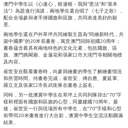
澳門中學生以《心連心，根連根－我與“憲法”和“基本
法”》為題進行演講，兩地學生還合唱了《七子之歌》，
配合全場參與者手揮國旗和區旗，共同表達美好的願
景。
兩地學生還在戶外草坪共同繪製主題為“同繪新時代，共
築中國夢”的20米長畫卷，寓意澳門回歸祖國20周年；
畫卷蘊含着具有兩地特色的文化元素，包括國旗、區
旗、澳門媽閣廟、金蓮花和張家口市大境門等相關地標
及內容。
崔世安在觀看畫卷時，向參與繪畫的學生了解繪畫情況
和所需時間。待畫卷完成，崔世安、傅自應、夏延軍、
羅立文及張家口市長武衛東在畫卷上簽名。
同時，另一批澳冀中學生在草坪上共同列隊排出“70”字
樣和裡面有國旗和區旗的心型，同慶建國70周年。最
後，崔世安一行與現場所有中學生，在“70”字樣和心型
前帶同20米畫卷進行大合影，澳冀中學生交流活動圓滿
結束。