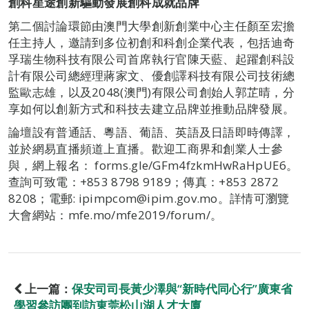
創科星途創新驅動發展創科成就品牌
第二個討論環節由澳門大學創新創業中心主任顏至宏擔
任主持人，邀請到多位初創和科創企業代表，包括迪奇
孚瑞生物科技有限公司首席執行官陳天藍、起躍創科設
計有限公司總經理蔣家文、優創譯科技有限公司技術總
監歐志雄，以及2048(澳門)有限公司創始人郭芷晴，分
享如何以創新方式和科技去建立品牌並推動品牌發展。
論壇設有普通話、粵語、葡語、英語及日語即時傳譯，
並於網易直播頻道上直播。歡迎工商界和創業人士參
與，網上報名： forms.gle/GFm4fzkmHwRaHpUE6。
查詢可致電：+853 8798 9189；傳真：+853 2872
8208；電郵: ipimpcom@ipim.gov.mo。詳情可瀏覽
大會網站：mfe.mo/mfe2019/forum/。
上一篇：
保安司司長黃少澤與“新時代同心行”廣東省
學習參訪團到訪東莞松山湖人才大廈