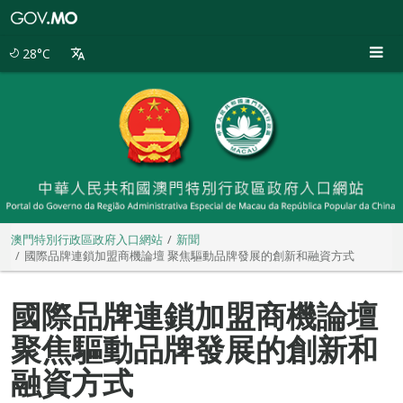
澳
門
特
28°C
別
行
政
區
政
府
入
口
網
站
澳門特別行政區政府入口網站
新聞
國際品牌連鎖加盟商機論壇 聚焦驅動品牌發展的創新和融資方式
國際品牌連鎖加盟商機論壇
聚焦驅動品牌發展的創新和
融資方式