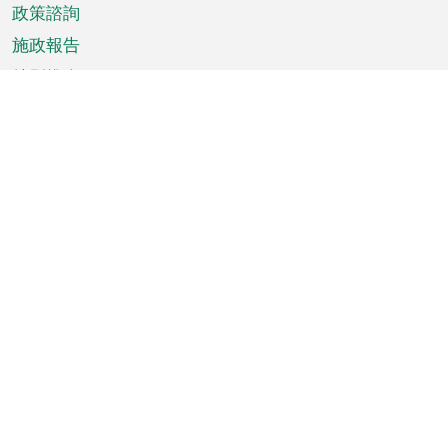
政策諮詢
施政報告
特別推介
澳門資訊
天氣
交通
公眾假期
文娛康體
城市資訊
澳門便覽
統計數字
公佈告示