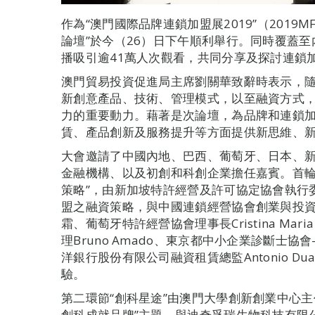
作為“澳門國際品牌連鎖加盟展2019”（2019
論壇”於今（26）日下午順利舉行。同時覆蓋
播吸引逾41萬人次觀看，共同分享及探討連鎖
澳門貿易投資促進局主席劉關華致辭時表示，
新創意產品、技術、管理模式，以至融資方式
力的重要動力。藉著是次論壇，為品牌和連鎖
賃、產品創新及服務提升等方面提供新思維、
大會邀請了中國內地、巴西、葡萄牙、日本、
金融機構、以及初創和科創企業擔任嘉賓。首輪
策略”，由新加坡特許經營及許可協定協會執行
盟之融資策略，與中國連鎖經營協會創業與投
霜、葡萄牙特許經營協會理事長Cristina Mar
理Bruno Amado、東京都中小企業診斷士
洋銀行股份有限公司融資租賃總監Antonio D
驗。
第二環節“創科星途”由澳門大學創新創業中心
創科成就品牌”主題，與迪奇孚瑞生物科技有限