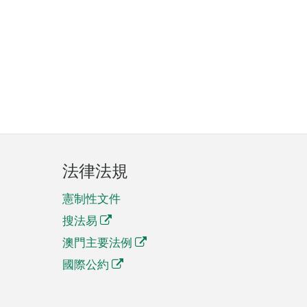
法律法規
憲制性文件
搜法易
澳門主要法例
國際公約