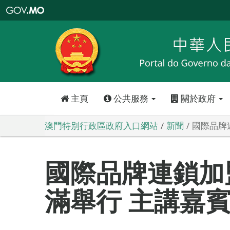
澳
門
特
別
行
政
區
政
府
入
口
網
站
主頁
公共服務
關於政府
澳門特別行政區政府入口網站
新聞
國際品牌
國際品牌連鎖加
滿舉行 主講嘉