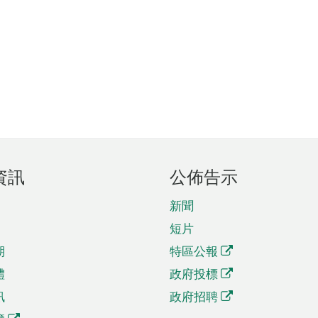
資訊
公佈告示
新聞
短片
期
特區公報
體
政府投標
訊
政府招聘