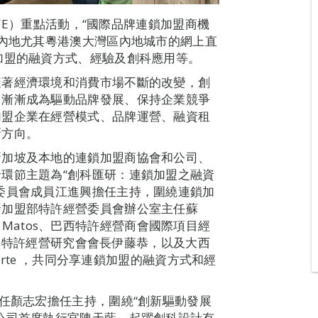
MFE）重點活動，“國際品牌連鎖加盟商機
至內地尤其粵港澳大灣區內地城市的網上直
加盟的融資方式、經驗及創科應用等。
隨著經濟環境和消費市場不斷的改變，創
，漸漸成為驅動品牌發展、保持企業競爭
加盟企業在經營模式、品牌運營、融資租
新方向。
新加坡及本地的連鎖加盟商協會和公司、
環節主題為“創科匯研：連鎖加盟之融資
委員會成員江進興擔任主持，圍繞連鎖加
資加盟部特許經營委員會辦公室主任蘇
ia Matos、巴西特許經營商會國際項目經
協會-特許經營研究會會長伊藤恭，以及大西
uarte ，共同分享連鎖加盟的融資方式和經
主任顏志宏擔任主持，圍繞“創新驅動發展
公司首席執行官陳天藍、起躍創科設計有