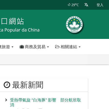
29°C
登入
澳旅遊
商務及貿易
相關連結
最新新聞
受熱帶氣旋 “白海豚” 影響 部分航班取
消