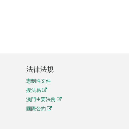
法律法規
憲制性文件
搜法易
澳門主要法例
國際公約