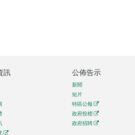
資訊
公佈告示
新聞
短片
期
特區公報
體
政府投標
訊
政府招聘
覽