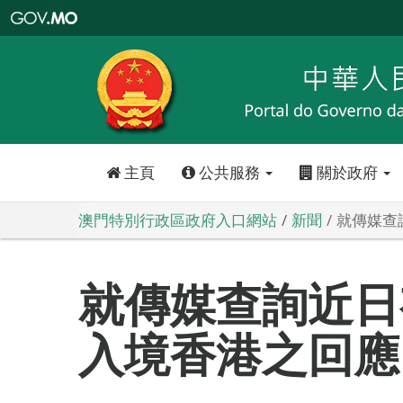
澳
門
特
別
行
政
區
政
府
入
口
網
站
主頁
公共服務
關於政府
澳門特別行政區政府入口網站
新聞
就傳媒查
就傳媒查詢近日
入境香港之回應