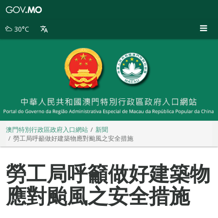
澳
門
特
30°C
別
行
政
區
政
府
入
口
網
站
澳門特別行政區政府入口網站
新聞
勞工局呼籲做好建築物應對颱風之安全措施
勞工局呼籲做好建築物
應對颱風之安全措施