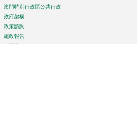
澳門特別行政區公共行政
政府架構
政策諮詢
施政報告
特別推介
澳門資訊
天氣
交通
公眾假期
文娛康體
城市資訊
澳門便覽
統計數字