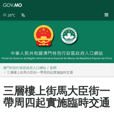
澳
門
特
26°C
別
行
政
區
政
府
入
口
網
站
澳門特別行政區政府入口網站
新聞
三層樓上街馬大臣街一帶周四起實施臨時交通
三層樓上街馬大臣街一
帶周四起實施臨時交通