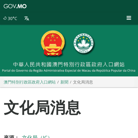
澳
門
特
30°C
別
行
政
區
政
府
入
口
網
站
澳門特別行政區政府入口網站
新聞
文化局消息
文化局消息
來源：
文化局（IC）