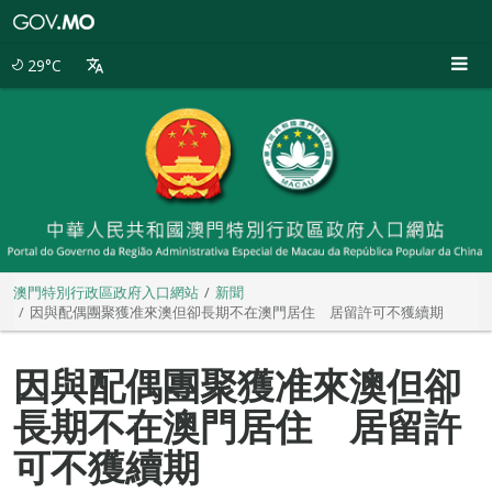
澳
門
特
29°C
別
行
政
區
政
府
入
口
網
站
澳門特別行政區政府入口網站
新聞
因與配偶團聚獲准來澳但卻長期不在澳門居住 居留許可不獲續期
因與配偶團聚獲准來澳但卻
長期不在澳門居住 居留許
可不獲續期