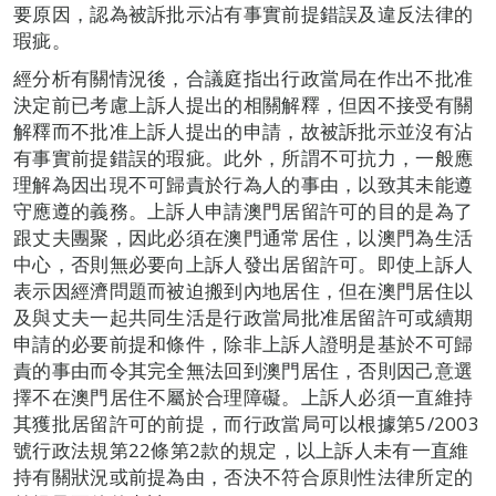
要原因，認為被訴批示沾有事實前提錯誤及違反法律的
瑕疵。
經分析有關情況後，合議庭指出行政當局在作出不批准
決定前已考慮上訴人提出的相關解釋，但因不接受有關
解釋而不批准上訴人提出的申請，故被訴批示並沒有沾
有事實前提錯誤的瑕疵。此外，所謂不可抗力，一般應
理解為因出現不可歸責於行為人的事由，以致其未能遵
守應遵的義務。上訴人申請澳門居留許可的目的是為了
跟丈夫團聚，因此必須在澳門通常居住，以澳門為生活
中心，否則無必要向上訴人發出居留許可。即使上訴人
表示因經濟問題而被迫搬到內地居住，但在澳門居住以
及與丈夫一起共同生活是行政當局批准居留許可或續期
申請的必要前提和條件，除非上訴人證明是基於不可歸
責的事由而令其完全無法回到澳門居住，否則因己意選
擇不在澳門居住不屬於合理障礙。上訴人必須一直維持
其獲批居留許可的前提，而行政當局可以根據第5/2003
號行政法規第22條第2款的規定，以上訴人未有一直維
持有關狀況或前提為由，否決不符合原則性法律所定的