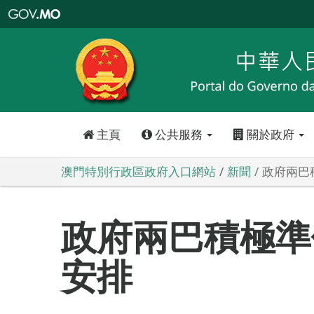
澳
門
特
別
行
政
區
政
府
入
口
網
站
主頁
公共服務
關於政府
澳門特別行政區政府入口網站
新聞
政府兩巴
政府兩巴積極準
安排