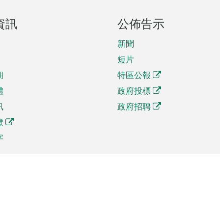
資訊
公佈告示
新聞
短片
期
特區公報
體
政府投標
訊
政府招聘
覽
字
及貿易
相關連結
資
手機應用程式目錄
貿會展
社交媒體目錄