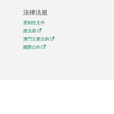
法律法規
憲制性文件
搜法易
澳門主要法例
國際公約