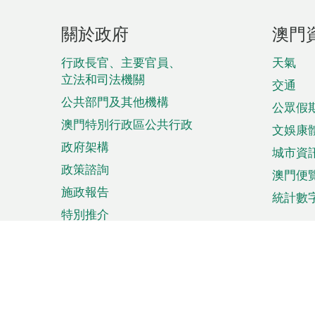
頁
關於政府
澳門
腳
菜
行政長官、主要官員、
天氣
立法和司法機關
單
交通
公共部門及其他機構
公眾假
澳門特別行政區公共行政
文娛康
政府架構
城市資
政策諮詢
澳門便
施政報告
統計數
特別推介
來澳旅遊
商務
計劃行程
貿易投
觀光
澳門經