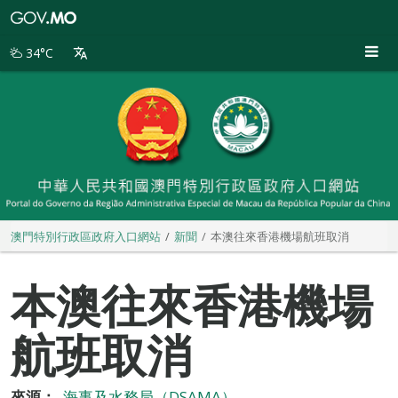
澳
門
特
34°C
別
行
政
區
政
府
入
口
網
站
澳門特別行政區政府入口網站
新聞
本澳往來香港機場航班取消
本澳往來香港機場
航班取消
來源：
海事及水務局（DSAMA）