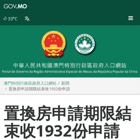
澳
門
特
33°C
別
行
政
區
政
府
入
口
網
站
澳門特別行政區政府入口網站
新聞
置換房申請期限結束收1932份申請
置換房申請期限結
束收1932份申請