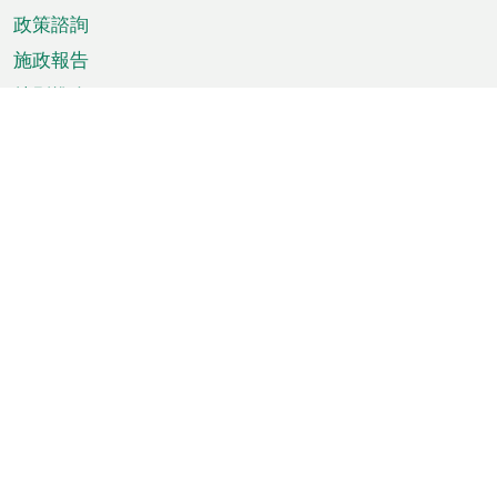
政策諮詢
施政報告
特別推介
澳門資訊
天氣
交通
公眾假期
文娛康體
城市資訊
澳門便覽
統計數字
公佈告示