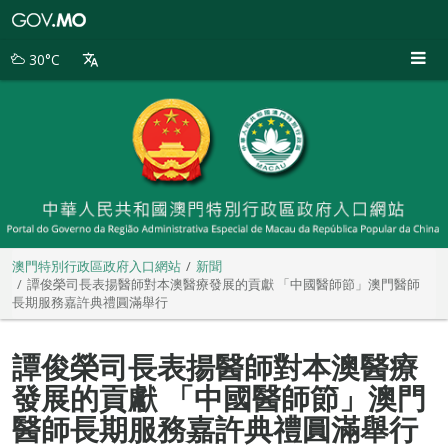
澳
門
特
30°C
別
行
政
區
政
府
入
口
網
站
澳門特別行政區政府入口網站
新聞
譚俊榮司長表揚醫師對本澳醫療發展的貢獻 「中國醫師節」澳門醫師
長期服務嘉許典禮圓滿舉行
譚俊榮司長表揚醫師對本澳醫療
發展的貢獻 「中國醫師節」澳門
醫師長期服務嘉許典禮圓滿舉行