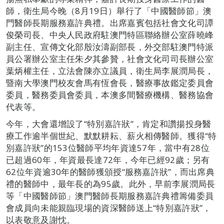
師，衛生局今晚（8月19日）舉行了「中國醫師節」澳
門醫師長期服務嘉許典禮。出席嘉賓包括社會文化司譚
俊榮司長、中央人民政府駐澳門特區聯絡辦公室薛曉峰
副主任、宣傳文化部殷汝濤副部長，外交部駐澳門特派
員公署辦公室主任朱夕其參贊，社會文化司司長辦公室
葉炳權主任，立法會陳亦立議員，衛生局李展潤局長，
暨南大學澳門校友會馬有恆會長，醫療事故鑑定委員會
委員，醫務委員會委員，本澳多間醫療機構、醫務協會
代表等。
今年，大會還增設了“特別嘉許狀”，肯定和讚揚投身醫
療工作逾半個世紀、默默耕耘、薪火相傳醫師。獲得“特
別嘉許狀”的153位醫師平均年資達57年，當中有28位
已超過60年，年資最長達72年，今年已經92歲；另有
62位年資逾30年的醫師獲頒授“服務嘉許狀”，而出席典
禮的醫師中，最年長的為95歲。此外，早前李展潤局長
等「中國醫師節」澳門醫師長期服務嘉許典禮籌備委員
會成員向未能親臨現場的資深醫師送上“特別嘉許狀”，
以表敬意及謝忱。