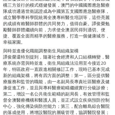
構三方並行的模式穩健發展，澳門的中國國際應急醫療
隊成功通過世衛認證成為中國第五支國際應急醫療隊，
成立醫學專科學院統籌全澳專科醫生培訓等，這些亮麗
的成績有賴醫師群體的共同努力，值得自豪。譚俊榮勉
勵醫師群體繼續向前，力求使全澳居民得到適切、便
捷、覆蓋全面而精準的醫療服務，打造一個健康城市，
幸福家園。
與時並進優化職能調整衛生局組織架構
譚俊榮還特別提到，隨著社會經濟和人口結構轉變，醫
療系統亦需與時並進，衛生局組織法沿用至今接近20
年，特區政府一直跟進相關修訂工作，現時已基本完成
新的組織架構，將有四方面的調整：第一，區分提供醫
療服務和監管的職能，由一名副局長專責社區醫療及健
康促進工作，並且與專科醫療範疇繼續實行分級診療；
第二，增設一名公共衛生範疇的副局長，有效管理和監
督全澳醫療機構和醫護人員，並正式設立疾病預防控制
中心，強化傳染病防控能力；第三，配合離島綜合醫院
的落成使用，將增設醫院的層級管理，協調醫院發展；