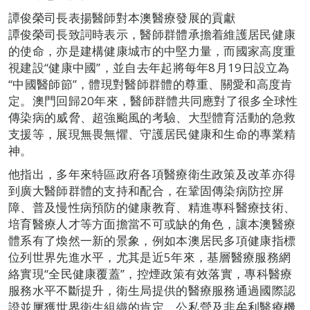
譚俊榮司長表揚醫師對本澳醫療發展的貢獻
譚俊榮司長致詞時表示，醫師群體承擔着維護居民健康
的使命，亦是建構健康城市的中堅力量，而國家高度重
視建設“健康中國”，並自去年起將每年8月19日設立為
“中國醫師節”，體現對醫師群體的尊重、關愛和高度肯
定。澳門回歸20年來，醫師群體共同應對了很多全球性
傳染病的威脅、超強颱風的考驗、大型體育活動的急救
支援等，展現無畏無懼、守護居民健康和生命的專業精
神。
他指出，多年來特區政府各項醫療衛生政策及改革亦得
到廣大醫師群體的支持和配合，在鞏固傳染病防控屏
障、普及慢性病預防的健康教育、精進專科醫療技術、
培育醫療人才等方面擔當不可或缺的角色，讓本澳醫療
體系有了煥然一新的景象，例如本澳居民多項健康指標
位列世界先進水平，尤其是近5年來，基層醫療服務網
絡實現“全民健康覆蓋”，控煙政策有效落實，專科醫療
服務水平不斷提升，衛生局提供的醫療服務通過國際認
證並屢獲世界衛生組織的肯定，公私營及非牟利醫療機