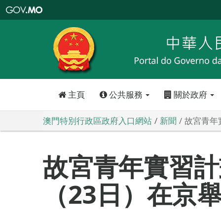
澳
門
特
別
行
政
區
政
府
入
口
網
站
主頁
公共服務
關於政府
澳門特別行政區政府入口網站
新聞
故宮青年
故宮青年實習計
（23日）在京