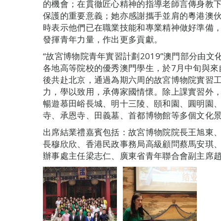
的機會；在貫徹匠心精神的指導老師言傳身教
保護的重要意義；她亦感謝攜手並肩的粵港澳
時表示他們已在職業技能和專業精神做好準備
發揮青年力量，作出更多貢獻。
“故宮博物院青年實習計劃2019”澳門部分由
各地高等院校的優秀澳門學生，於7月中旬與來
後共赴北京，通過為期六周的故宮博物院實習
力，學以致用，承傳家國情懷。除上課實習外
暢遊慕田峪長城、明十三陵、頤和園、圓明園
寺、承恩寺、田義墓、首都博物館等多個文化
出席結業禮嘉賓包括：故宮博物院院長王旭東
長穆欣欣、香港民政事務局高級顧問蔡馬安琪
辦事處主任梁志仁、廣東省青年聯合會副主席