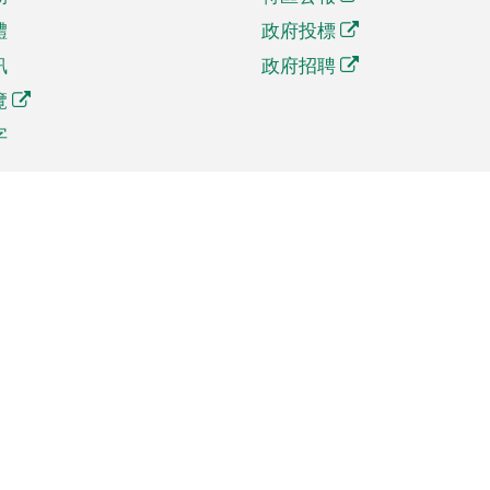
體
政府投標
訊
政府招聘
覽
字
及貿易
相關連結
資
手機應用程式目錄
貿會展
社交媒體目錄
商機和服務
專題網站目錄
訊
RSS訂閱目錄
權
表格下載