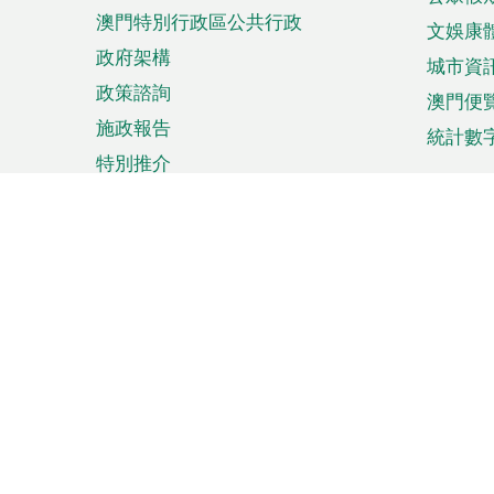
澳門特別行政區公共行政
文娛康
政府架構
城市資
政策諮詢
澳門便
施政報告
統計數
特別推介
來澳旅遊
商務
計劃行程
貿易投
觀光
澳門經
娛樂消閒
中小企
購物
市場資
節日盛事
知識產
網
網
頁