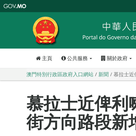
澳
門
特
別
行
政
區
政
府
入
口
網
站
主頁
公共服務
關於政府
澳門特別行政區政府入口網站
新聞
慕拉士近
慕拉士近俾利
街方向路段新