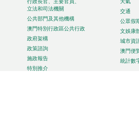
菜
行政長官、主要官員、
天氣
立法和司法機關
單
交通
公共部門及其他機構
公眾假
澳門特別行政區公共行政
文娛康
政府架構
城市資
政策諮詢
澳門便
施政報告
統計數
特別推介
來澳旅遊
商務
計劃行程
貿易投
觀光
澳門經
娛樂消閒
中小企
購物
市場資
節日盛事
知識產