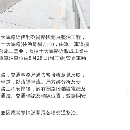
士大馬路近俾利喇街路段開展整治工程，
士大馬路(往漁翁街方向)，由單一車道擴
合施工需要，慕拉士大馬路近激成工業中
車泊車位由8月28日(周三)起禁止車輛
道路，交通事務局過去曾接獲意見反映，
行車道，以疏導車流。局方經分析及研
道路工程安排後，於有關路段鋪設電纜及
交通燈、交通標誌及標線位置，並擴闊安
，並因應實際情況開展各項交通整治。