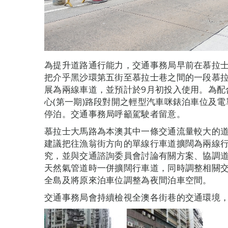
為提升道路通行能力，交通事務局早前在慕拉
把介乎黑沙環第五街至慕拉士巷之間的一段慕拉
展為兩線車道，並預計於9月初投入使用。為配
心(第一期)路段對開之輕型汽車咪錶泊車位及電單
停泊。交通事務局呼籲駕駛者留意。
慕拉士大馬路為本澳其中一條交通流量較大的
建議把往漁翁街方向的單線行車道擴闊為兩線
究，並與交通諮詢委員會討論有關方案、協調
天然氣管道時一併擴闊行車道，同時調整相關
全島及將原來泊車位調整為夜間泊車空間。
交通事務局會持續檢視全澳各街巷的交通環境