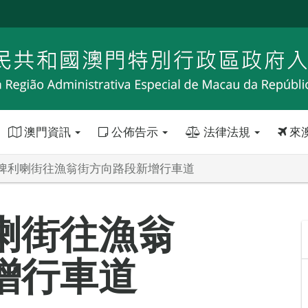
澳門資訊
公佈告示
法律法規
來
俾利喇街往漁翁街方向路段新增行車道
喇街往漁翁
增行車道