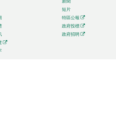
新聞
短片
期
特區公報
體
政府投標
訊
政府招聘
覽
字
及貿易
相關連結
資
手機應用程式目錄
貿會展
社交媒體目錄
商機和服務
專題網站目錄
訊
RSS訂閱目錄
權
表格下載