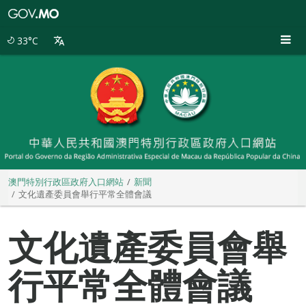
澳
門
特
33°C
別
行
政
區
政
府
入
口
網
站
澳門特別行政區政府入口網站
新聞
文化遺產委員會舉行平常全體會議
文化遺產委員會舉
行平常全體會議