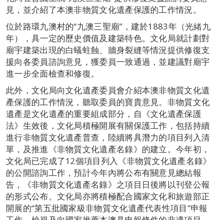
見，並介紹了本澳非物質文化遺產保護的工作情況。
位於路環九澳村的“九澳三聖廟”，建於1883年（光緒九
年），具一定的歷史價值及建築特色。文化局就計劃對
廟宇建築出現的白蟻蛀蝕、牆身裂縫等情況提供修復支
援向各委員諮詢意見，獲委員一致通過，並建議對廟宇
進一步全面檢查和修復。
此外，文化局向文化遺產委員會介紹本澳非物質文化遺
產保護的工作情況，聽取委員的寶貴意見。非物質文化
遺產是文化遺產的重要組成部分，自《文化遺產保護
法》生效後，文化局積極開展有關保護工作，包括持續
進行非物質文化遺產普查，陸續將具潛力的項目列入清
單，及推進《非物質文化遺產名錄》的建立。今年初，
文化局已完成了12個項目列入《非物質文化遺產名錄》
的公開諮詢工作，預計今年內將公布有關意見總結報
告，《非物質文化遺產名錄》之項目日後將以刊登公報
的形式公布。文化局亦將積極配合國家文化和旅遊部正
開展的“第五批國家級非物質文化遺產代表性項目”申報
工作，檢視及向國家推薦本澳具申報條件的非遺項目。