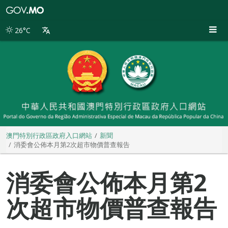
澳
門
特
26°C
別
行
政
區
政
府
入
口
網
站
澳門特別行政區政府入口網站
新聞
消委會公佈本月第2次超市物價普查報告
消委會公佈本月第2
次超市物價普查報告