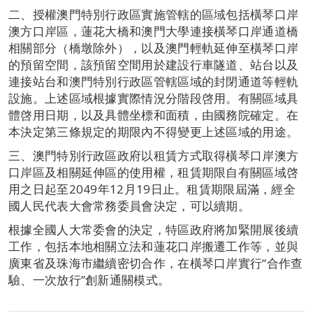
二、授權澳門特別行政區實施管轄的區域包括橫琴口岸
澳方口岸區，蓮花大橋和澳門大學連接橫琴口岸通道橋
相關部分（橋墩除外），以及澳門輕軌延伸至橫琴口岸
的預留空間，該預留空間用於建設行車隧道、站台以及
連接站台和澳門特別行政區管轄區域的封閉通道等輕軌
設施。上述區域根據實際情況分階段啓用。有關區域具
體啓用日期，以及具體坐標和面積，由國務院確定。在
本決定第三條規定的期限內不得變更上述區域的用途。
三、澳門特別行政區政府以租賃方式取得橫琴口岸澳方
口岸區及相關延伸區的使用權，租賃期限自有關區域啓
用之日起至2049年12月19日止。租賃期限屆滿，經全
國人民代表大會常務委員會決定，可以續期。
根據全國人大常委會的決定，特區政府將加緊開展後續
工作，包括本地相關立法和蓮花口岸搬遷工作等，並與
廣東省及珠海市繼續密切合作，在橫琴口岸實行“合作查
驗、一次放行”創新通關模式。