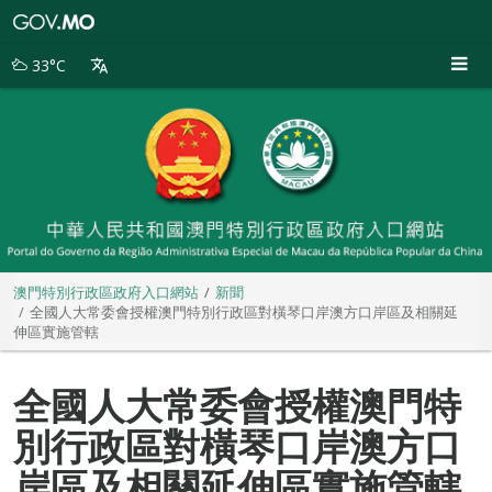
澳
門
特
33°C
別
行
政
區
政
府
入
口
網
站
澳門特別行政區政府入口網站
新聞
全國人大常委會授權澳門特別行政區對橫琴口岸澳方口岸區及相關延
伸區實施管轄
全國人大常委會授權澳門特
別行政區對橫琴口岸澳方口
岸區及相關延伸區實施管轄