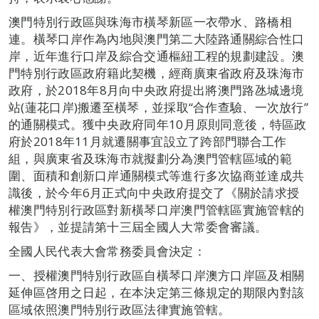
澳門特別行政區與珠海市橫琴新區一衣帶水、路橋相
連。橫琴口岸作為內地與澳門第二大陸路通關綜合性口
岸，近年進行口岸及綜合交通樞紐工程的規劃建設。澳
門特別行政區政府籍此契機，經商廣東省政府及珠海市
政府，於2018年8月向中央政府提出將澳門路氹城邊境
站(蓮花口岸)搬遷至橫琴，並採取“合作查驗、一次放行”
的通關模式。獲中央政府同年10月原則同意後，特區政
府於2018年11月就遷關事宜設立了跨部門聯合工作
組，與廣東省及珠海市就擬劃分為澳門管轄區域的範
圍、面積和創新口岸通關模式等進行多次協商並達成共
識後，於今年6月正式向中央政府提交了《關於請求授
權澳門特別行政區對新橫琴口岸澳門管轄區實施管轄的
報告》，並提請第十三屆全國人大常委會審議。
全國人民代表大會常務委員會決定：
一、授權澳門特別行政區自橫琴口岸澳方口岸區及相關
延伸區啓用之日起，在本決定第三條規定的期限內對該
區域依照澳門特別行政區法律實施管轄。