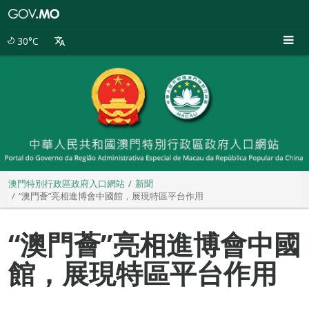
澳
門
特
30°C
別
行
政
區
政
府
入
口
網
站
澳門特別行政區政府入口網站
新聞
“澳門薈”亮相進博會中國館，展現特區平台作用
“澳門薈”亮相進博會中國
館，展現特區平台作用