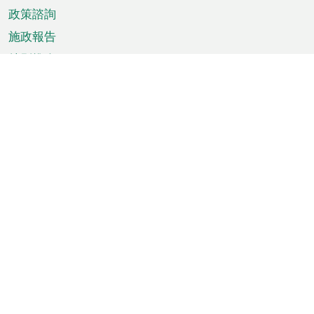
政策諮詢
施政報告
特別推介
澳門資訊
天氣
交通
公眾假期
文娛康體
城市資訊
澳門便覽
統計數字
公佈告示