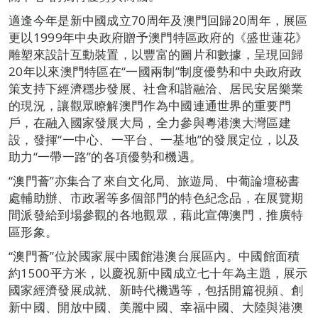
適逢今年是新中國成立70周年及澳門回歸20周年，展區
更以1999年中央政府贈予澳門特區政府的《盛世蓮花》
雕塑來設計互動裝置，以豐富的圖片和數據，呈現回歸
20年以來澳門特區在“一國兩制”制度優勢和中央政府政
策支持下經濟穩步發展、社會和諧融洽、居民安居樂業
的現況，讓觀眾瞭解澳門作為中國連通世界的重要門
戶，在融入國家發展大局，全力參與粵港澳大灣區建
設，發揮“一中心、一平台、一基地”的發展定位，以及
助力“一帶一路”的各項優勢和機遇。
“澳門薈”亦集合了來自文化局、旅遊局、中葡論壇秘書
處輔助辦、市政署等多個部門的特色紀念品，在展覽期
間派發給到場參觀的各地觀眾，藉此宣傳澳門，推廣特
區形象。
“澳門薈”位於國家展中國館港澳台展區內。中國館面積
約1500平方米，以慶祝新中國成立七十年為主題，展示
國家經濟發展成就、新時代機遇等，包括開篇視頻、創
新中國、開放中國、美麗中國、幸福中國、大陸與港澳