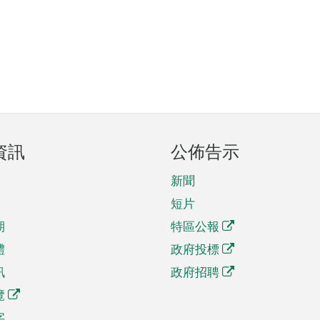
資訊
公佈告示
新聞
短片
期
特區公報
體
政府投標
訊
政府招聘
覽
字