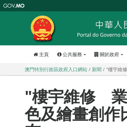
澳
門
特
別
行
政
區
政
府
入
口
網
站
主頁
公共服務
關於政府
澳門特別行政區政府入口網站
新聞
"樓宇維
"樓宇維修 業
色及繪畫創作