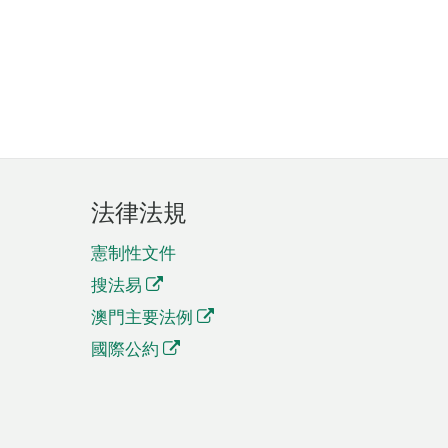
法律法規
憲制性文件
搜法易
澳門主要法例
國際公約