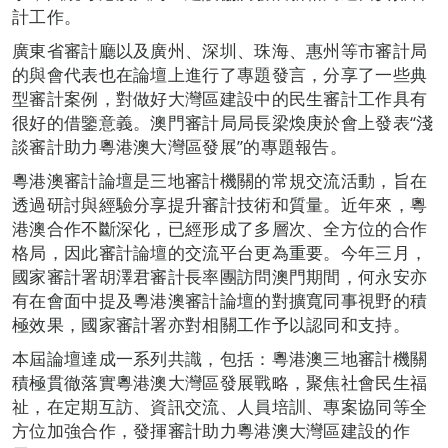
計工作。
廣東省審計廳以及廣州、深圳、珠海、惠州等市審計局
的與會代表也在論壇上進行了專題發言，分享了一些典
型審計案例，對做好大灣區建設中的民生審計工作具有
很好的借鑒意義。澳門審計局局長梁煥庚於會上發表“淺
談審計助力粵港澳大灣區發展”的專題報告。
粵港澳審計論壇是三地審計機關的常規交流活動，旨在
透過研討與經驗分享提升審計技術和質量。近年來，粵
港澳合作不斷深化，已經形成了多層次、全方位的合作
格局，因此審計論壇的交流平台更為重要。今年三月，
國家審計署胡澤君審計長率團訪問澳門期間，何永安亦
有在會面中提及粵港澳審計論壇的對擴寬同事視野的積
極效果，國家審計署亦對相關工作予以認同和支持。
本屆論壇達成一系列共識，包括：粵港澳三地審計機關
積極貫徹落實粵港澳大灣區發展戰略，聚焦社會民生福
祉，在定期互訪、資訊交流、人員培訓、專案協同等全
方位加強合作，發揮審計助力粵港澳大灣區建設的作