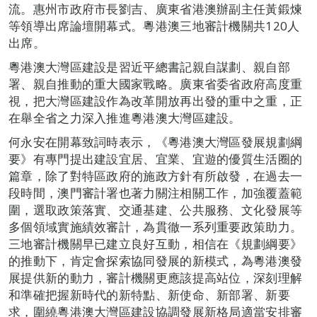
流。惠州市政府市長劉吉、廣東省港澳辦副主任黃鍛煉
等領導出席論壇開幕式。粵港澳三地審計機關共120人
出席。
粵港澳大灣區建設是習近平總書記親自謀劃、親自部
署、親自推動的重大國家戰略。廣東省委省政府高度重
視，把大灣區建設作為改革開放再出發的重中之重，正
在舉全省之力深入推進粵港澳大灣區建設。
何永安在開幕致詞時表示，《粵港澳大灣區發展規劃綱
要》有專門提出建設宜居、宜業、宜遊的優質生活圈的
篇章，除了對特區政府的施政方針有所啟發，在過去一
段時間，澳門審計署也著力關注相關工作，加強覆蓋範
圍，選取政策落實、交通基建、公共服務、文化發展等
多個領域實施績效審計，為貫徹一系列重要政策助力。
三地審計機關早已建立良好互動，相信在《規劃綱要》
的推動下，肯定會探索協同發展的新模式，為粵港澳發
展提供新的動力，審計機關更應該提高站位，深刻理解
和準確把握新時代的新特點、新使命、新部署、新要
求，圍繞粵港澳大灣區建設協調發展新格局適當安排審