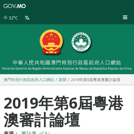
澳
門
特
32°C
別
行
政
區
政
府
入
口
網
站
澳門特別行政區政府入口網站
新聞
2019年第6屆粵港澳審計論壇
2019年第6屆粵港
澳審計論壇
來源：
審計署（CA）