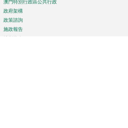
澳門特別行政區公共行政
政府架構
政策諮詢
施政報告
特別推介
澳門資訊
天氣
交通
公眾假期
文娛康體
城市資訊
澳門便覽
統計數字