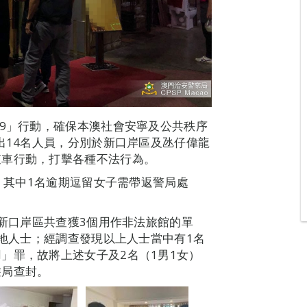
19」行動，確保本澳社會安寧及公共秩序
出14名人員，分別於新口岸區及氹仔偉龍
查車行動，打擊各種不法行為。
輛，其中1名逾期逗留女子需帶返警局處
於新口岸區共查獲3個用作非法旅館的單
內地人士；經調查發現以上人士當中有1名
」罪，故將上述女子及2名（1男1女）
遊局查封。