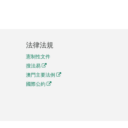
法律法規
憲制性文件
搜法易
澳門主要法例
國際公約