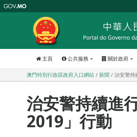
澳
門
特
別
行
政
區
政
府
入
口
網
站
主頁
公共服務
關於政府
澳門特別行政區政府入口網站
新聞
治安警持
治安警持續進
2019」行動