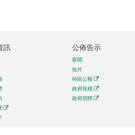
資訊
公佈告示
新聞
短片
期
特區公報
體
政府投標
訊
政府招聘
覽
字