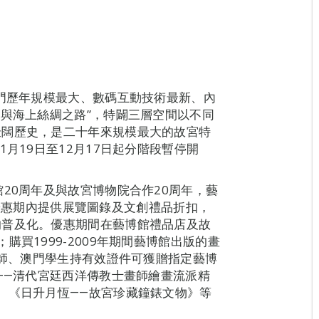
澳門歷年規模最大、數碼互動技術最新、內
城與海上絲綢之路”，特闢三層空間以不同
壯闊歷史，是二十年來規模最大的故宮特
月19日至12月17日起分階段暫停開
20周年及與故宮博物院合作20周年，藝
5日優惠期內提供展覽圖錄及文創禮品折扣，
的普及化。優惠期間在藝博館禮品店及故
買1999-2009年期間藝博館出版的畫
教師、澳門學生持有效證件可獲贈指定藝博
――清代宮廷西洋傳教士畫師繪畫流派精
、《日升月恆――故宮珍藏鐘錶文物》等