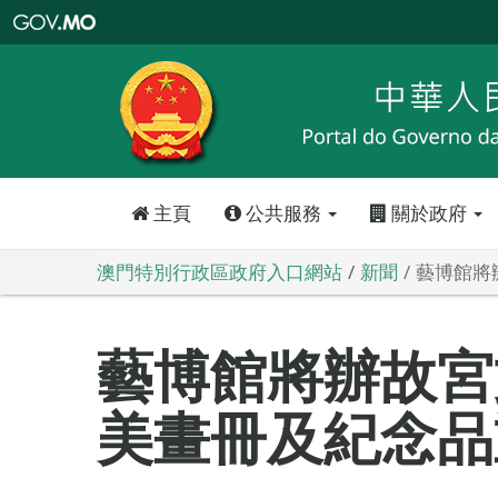
澳
門
特
別
行
政
區
政
府
入
口
網
站
主頁
公共服務
關於政府
澳門特別行政區政府入口網站
新聞
藝博館將
藝博館將辦故宮
美畫冊及紀念品