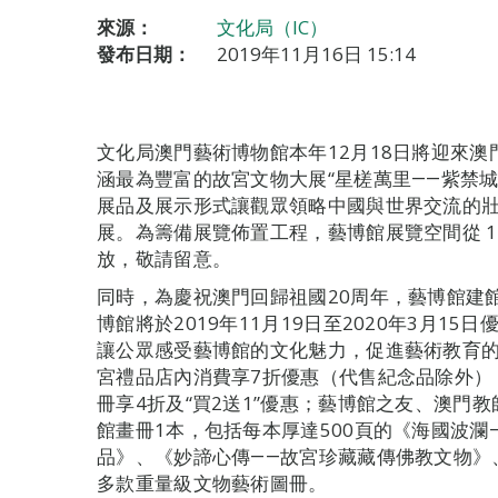
來源：
文化局（IC）
發布日期：
2019年11月16日 15:14
文化局澳門藝術博物館本年12月18日將迎來
涵最為豐富的故宮文物大展“星槎萬里――紫禁
展品及展示形式讓觀眾領略中國與世界交流的
展。為籌備展覽佈置工程，藝博館展覽空間從 11
放，敬請留意。
同時，為慶祝澳門回歸祖國20周年，藝博館建館
博館將於2019年11月19日至2020年3月1
讓公眾感受藝博館的文化魅力，促進藝術教育
宮禮品店內消費享7折優惠（代售紀念品除外）；購
冊享4折及“買2送1”優惠；藝博館之友、澳門
館畫冊1本，包括每本厚達500頁的《海國波瀾
品》、《妙諦心傳――故宮珍藏藏傳佛教文物》
多款重量級文物藝術圖冊。