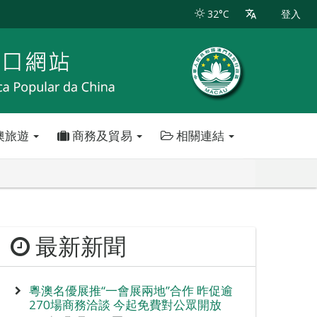
32°C
登入
澳旅遊
商務及貿易
相關連結
最新新聞
粵澳名優展推“一會展兩地”合作 昨促逾
270場商務洽談 今起免費對公眾開放