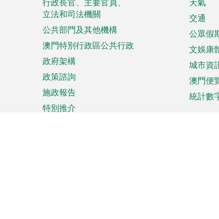
菜
行政長官、主要官員、
天氣
立法和司法機關
單
交通
公共部門及其他機構
公眾假
澳門特別行政區公共行政
文娛康
政府架構
城市資
政策諮詢
澳門便
施政報告
統計數
特別推介
來澳旅遊
商務
計劃行程
貿易投
觀光
澳門經
娛樂消閒
中小企
購物
市場資
節日盛事
知識產