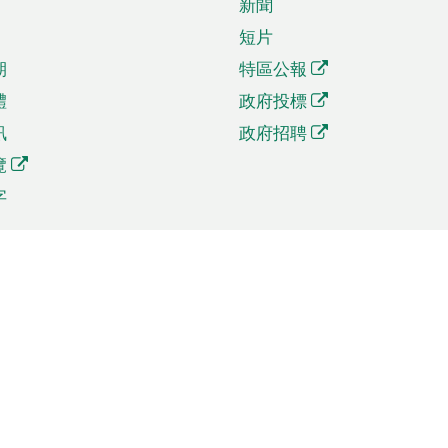
新聞
短片
期
特區公報
體
政府投標
訊
政府招聘
覽
字
及貿易
相關連結
資
手機應用程式目錄
貿會展
社交媒體目錄
商機和服務
專題網站目錄
訊
RSS訂閱目錄
權
表格下載