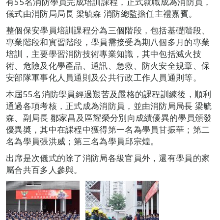
有55名消防學員完成培訓課程，正式就職成為消防員，
儀式由消防局局長 梁毓森 消防總監擔任主禮嘉賓。
整個保安學員培訓課程分為三個階段，包括基礎階段、
專業階段和實習階段，學員需接受為期八個多月的專業
培訓，主要學習消防技術專業知識，其中包括滅火技
術、危險及化學產品、通訊、急救、防火安全規章、保
安部隊軍事化人員通則及公共行政工作人員通則等。
本屆55名消防學員經過艱苦及嚴格的課程訓練後，順利
通過各項考核，正式成為消防員，並由消防局局長 梁毓
森、副局長 鄒家昌及區耀榮分別向成績優異的學員頒發
優異奬，其中在課程中獲得第一名為學員甘振華；第二
名為學員張洪威；第三名為學員邱宗煌。
出席是次儀式的除了消防局各級官員外，還有學員的家
屬合共百多人參與。