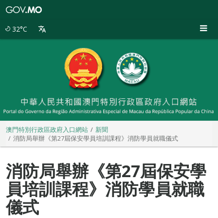
澳
門
特
32°C
別
行
政
區
政
府
入
口
網
站
澳門特別行政區政府入口網站
新聞
消防局舉辦《第27屆保安學員培訓課程》消防學員就職儀式
消防局舉辦《第27屆保安學
員培訓課程》消防學員就職
儀式