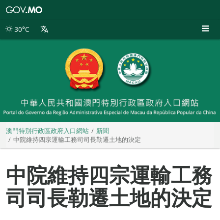
澳
門
特
30°C
別
行
政
區
政
府
入
口
網
站
澳門特別行政區政府入口網站
新聞
中院維持四宗運輸工務司司長勒遷土地的決定
中院維持四宗運輸工務
司司長勒遷土地的決定