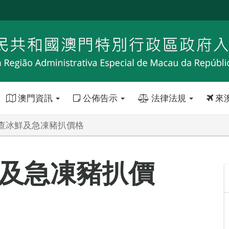
澳門資訊
公佈告示
法律法規
來
查冰鮮及急凍豬扒價格
及急凍豬扒價