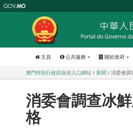
澳
門
特
別
行
政
區
政
府
入
口
網
站
主頁
公共服務
關於政府
澳門特別行政區政府入口網站
新聞
消委會調
消委會調查冰鮮
格