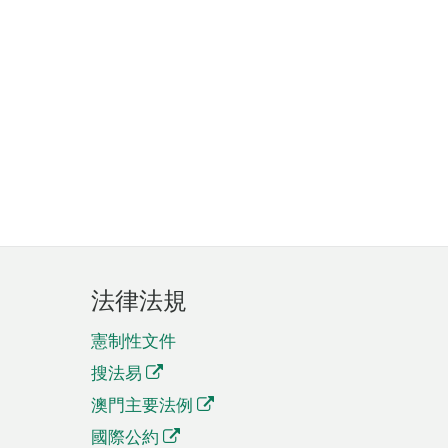
法律法規
憲制性文件
搜法易
澳門主要法例
國際公約