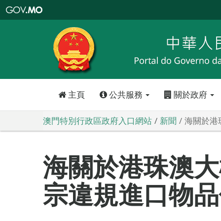
澳
門
特
別
行
政
區
政
府
入
口
網
站
主頁
公共服務
關於政府
澳門特別行政區政府入口網站
新聞
海關於港
海關於港珠澳大
宗違規進口物品