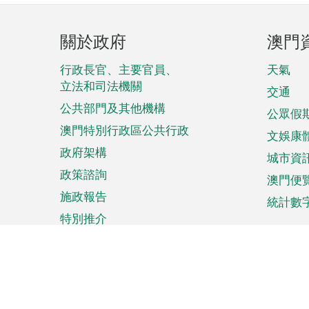
頁
關於政府
澳門
腳
菜
行政長官、主要官員、
天氣
立法和司法機關
單
交通
公共部門及其他機構
公眾假
澳門特別行政區公共行政
文娛康
政府架構
城市資
政策諮詢
澳門便
施政報告
統計數
特別推介
來澳旅遊
商務
計劃行程
貿易投
觀光
澳門經