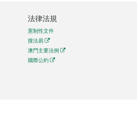
法律法規
憲制性文件
搜法易
澳門主要法例
國際公約