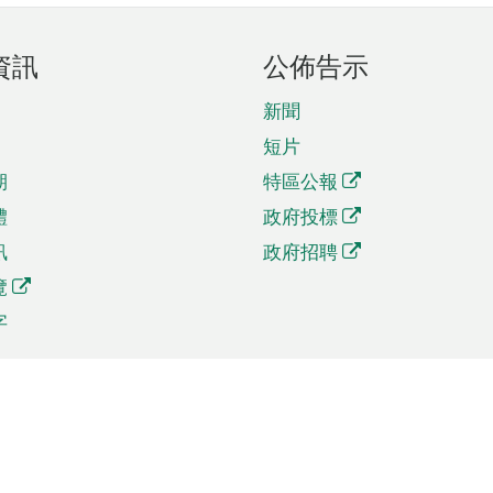
資訊
公佈告示
新聞
短片
期
特區公報
體
政府投標
訊
政府招聘
覽
字
及貿易
相關連結
資
手機應用程式目錄
貿會展
社交媒體目錄