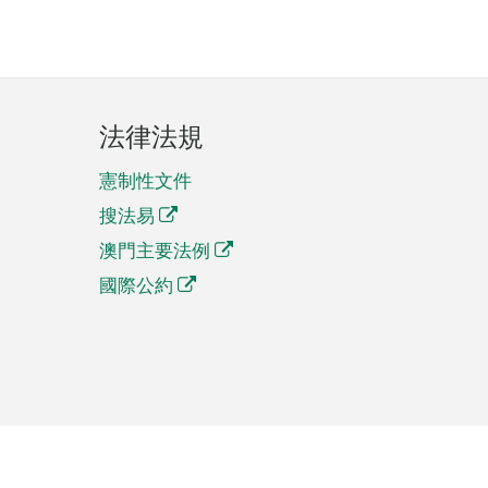
法律法規
憲制性文件
搜法易
澳門主要法例
國際公約