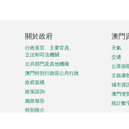
頁
關於政府
澳門
腳
菜
行政長官、主要官員、
天氣
立法和司法機關
單
交通
公共部門及其他機構
公眾假
澳門特別行政區公共行政
文娛康
政府架構
城市資
政策諮詢
澳門便
施政報告
統計數
特別推介
來澳旅遊
商務