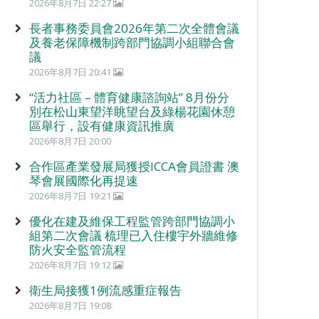
2026年8月7日 22:27
長者事務委員會2026年第二次全體會議
及養老保障機制跨部門協調小組聯合會
議
2026年8月7日 20:41
“活力社區 – 體育健康諮詢站” 8月份分
別在松山東望洋眺望台及綠楊花園休憩
區舉行，設有健康資訊推廣
2026年8月7日 20:00
合作區產業發展局獲授ICCA會員證書 澳
琴會展國際化再提速
2026年8月7日 19:21
優化在建及維保工程監管跨部門協調小
組第二次會議 梳理已入住樓宇外牆維修
防火安全監管流程
2026年8月7日 19:12
衛生局接獲1例流感重症報告
2026年8月7日 19:08