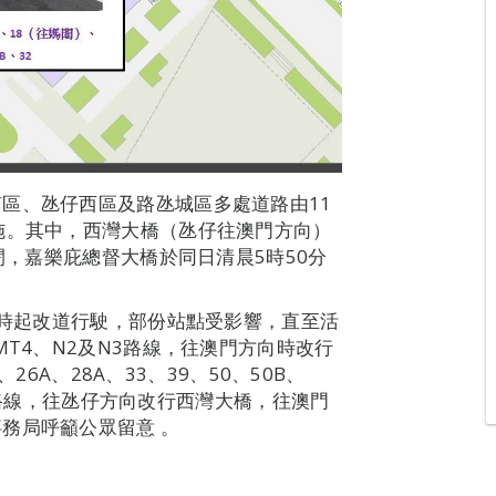
區、氹仔西區及路氹城區多處道路由11
施。其中，西灣大橋（氹仔往澳門方向）
閉，嘉樂庇總督大橋於同日清晨5時50分
4時起改道行駛，部份站點受影響，直至活
MT4、N2及N3路線，往澳門方向時改行
、26A、28A、33、39、50、50B、
及N5路線，往氹仔方向改行西灣大橋，往澳門
務局呼籲公眾留意 。