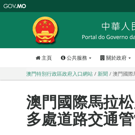
澳
門
特
別
行
政
區
政
府
入
口
網
站
主頁
公共服務
關於政府
澳門特別行政區政府入口網站
新聞
澳門國際
澳門國際馬拉松
多處道路交通管