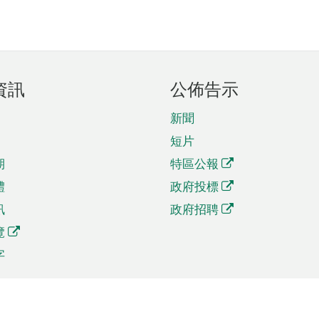
資訊
公佈告示
新聞
短片
期
特區公報
體
政府投標
訊
政府招聘
覽
字
及貿易
相關連結