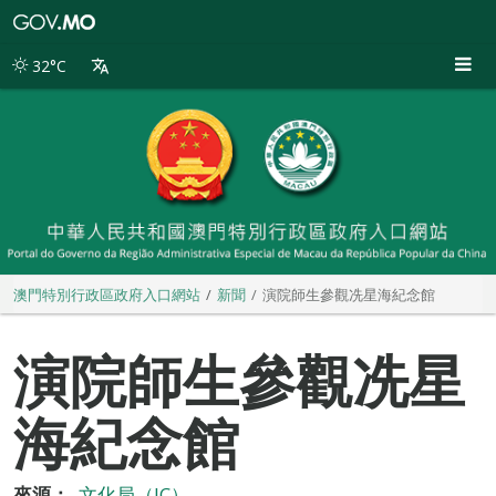
澳
門
特
32°C
別
行
政
區
政
府
入
口
網
站
澳門特別行政區政府入口網站
新聞
演院師生參觀冼星海紀念館
演院師生參觀冼星
海紀念館
來源：
文化局（IC）