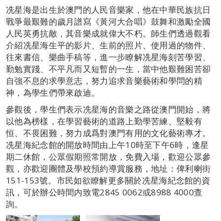
冼星海是出生於澳門的人民音樂家，他在中華民族抗日
戰爭最艱難的歲月譜寫《黃河大合唱》鼓舞和激勵全國
人民英勇抗敵，其音樂成就偉大不朽。師生們透過觀看
介紹冼星海生平的影片、生前的照片、使用過的物件、
往來書信、樂曲手稿等，進一步瞭解冼星海刻苦學習、
勤勉實踐、不平凡而又短暫的一生，當中他艱難困苦卻
自強不息的求學意志，努力追求音樂藝術和學問的精
神，為學生們帶來啟迪。
參觀後，學生們表示冼星海的音樂之路從澳門開始，將
以他為榜樣，在學習藝術的道路上勤學苦練、堅毅有
恒、不畏困難，努力成爲對澳門有用的文化藝術專才。
冼星海紀念館的開放時間由上午10時至下午6時，逢星
期二休館，公眾假期照常開放，免費入場，歡迎公眾參
觀，亦歡迎團體及學校預約導賞服務，地址：俾利喇街
151-153號。市民如欲瞭解更多關於冼星海紀念館的資
訊，可於辦公時間内致電2845 0062或8988 4000查
詢。