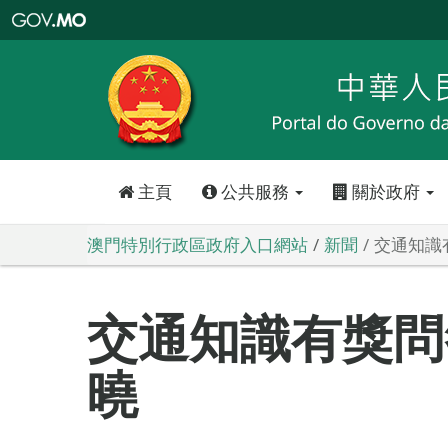
澳
門
特
別
行
政
區
政
府
入
口
網
站
主頁
公共服務
關於政府
澳門特別行政區政府入口網站
新聞
交通知識
交通知識有獎問
曉