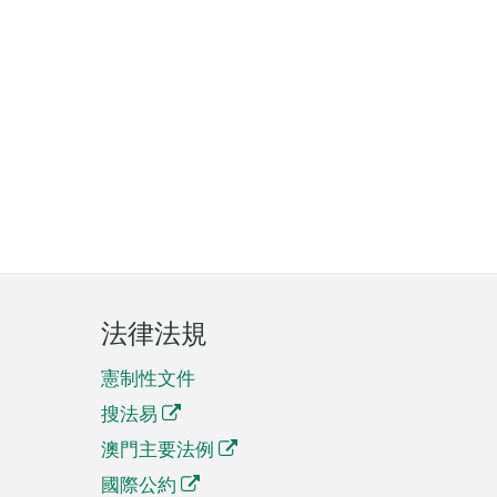
法律法規
憲制性文件
搜法易
澳門主要法例
國際公約