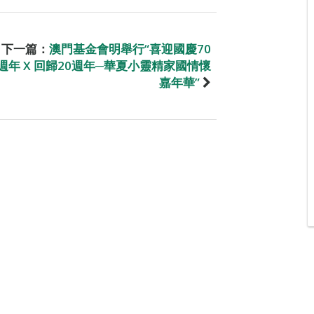
下一篇：
澳門基金會明舉行“喜迎國慶70
週年 X 回歸20週年─華夏小靈精家國情懷
嘉年華”